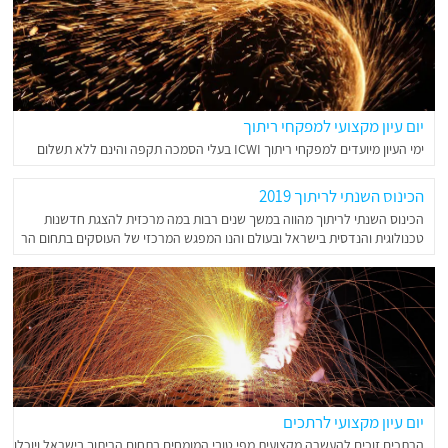
יום עיון מקצועי למפקחי ריתוך
ימי העיון מיועדים למפקחי ריתוך ICWI בעלי הסמכה תקפה והינם ללא תשלום
הכינוס השנתי לריתוך 2019
הכינוס השנתי לריתוך מהווה במשך שנים רבות במה מרכזית להצגת חדשנות
טכנולוגית והנדסית בישראל ובעולם והנו המפגש המרכזי של העוסקים בתחום הר
יום עיון מקצועי לרתכים
הרתכים זוכים להעשרה מקצועית מפי טובי המומחים בתחום הריתוך בישראל ויוכלו