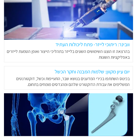
וובינר: ריתוכי לייזר- פתח ליכולות העתיד
בהרצאה זו הוצגו השימושים השונים בלייזר בתהליכי הייצור ואופן הטמעת לייזרים
באפליקציות השונות
יום עיון מקוון: שלמות המבנה וחקר הכשל
בכינוס השתתפו בכירי המדענים בנושא שבר, התעייפות וכשל, דוקטורנטים
המשלימים את עבודת הדוקטורט שלהם ומהנדסים מומחים בתחום.