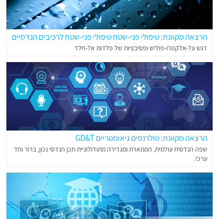
הרצאה מקוונת: טיפולי פני-שטח טיפולי פני-שטח לרכיבים הנדסיים
דגש על-אלקטרו-פוליש ופסיבציות של פלדות אל-חלד
הרצאה מקוונת: טולרנסים גיאומטריים GD&T
שפה הנדסית עולמית, המתארת ומגדירה מתודולוגיית תכן הנדסי נכון, ברור וחד
ערכי.