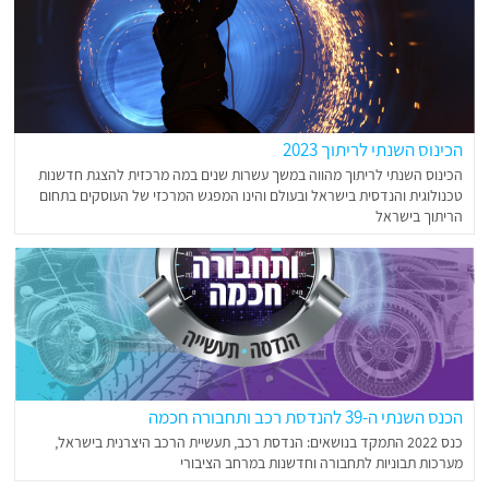
הכינוס השנתי לריתוך 2023
הכינוס השנתי לריתוך מהווה במשך עשרות שנים במה מרכזית להצגת חדשנות
טכנולוגית והנדסית בישראל ובעולם והינו המפגש המרכזי של העוסקים בתחום
הריתוך בישראל
הכנס השנתי ה-39 להנדסת רכב ותחבורה חכמה
כנס 2022 התמקד בנושאים: הנדסת רכב, תעשיית הרכב היצרנית בישראל,
מערכות תבוניות לתחבורה וחדשנות במרחב הציבורי