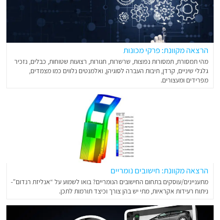
הרצאה מקוונת: פרקי מכונות
מהי תמסורת, תמסורות נפוצות, שרשרות, חגורות, רצועות שטוחות, כבלים, נזכיר
גלגלי שיניים, קרדן, תיבות העברה לסוגיהן, ואלמנטים נלווים כמו מצמדים,
מפרידים ומעצורים.
הרצאה מקוונת: חישובים נומריים
מתעניינים/עוסקים בתחום החישובים הנומריים? בואו לשמוע על “אנליזת רנדום”-
ניתוח רעידות אקראיות, מתי יש בהן צורך וכיצד תורמות לתכן.