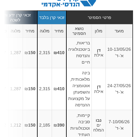
זכאי קרן ידע וחבר
פרטי
הסמינר
זכאי קרן בלבד
לשכה
נושא
מועד
מלון
מחיר
מלגה
מחיר
מלגה
כוכב
הסמינר
בריאות,
10-13/05/26
ביוטכנולוגיה
דן
287
1,287
₪
150
2,315
₪410
אילת
א’-ד’
והנדסת
חיים
בינה
מלאכותית,
24-27/05/26
אוטומציה
דן
287
1,287
₪
150
2,315
₪
410
אילת
א’-ד’
והשפעתן
על מקצועות
ההנדסה
קיימות,
נבו
7-10/06/26
סביבה
ים
390
₪
2,185
150
₪
1,212
212
א’-ד’
וטכנולוגיות
המלח
העתיד