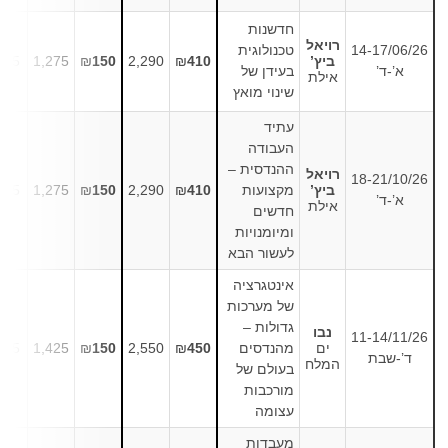
חדשנות
רויאל
14-17/06/26
טכנולוגית
ביץ’
410
₪
2,290
150
₪
1,275
275
א’-ד’
בעידן של
אילת
שינוי מואץ
עתיד
העבודה
ההנדסית –
רויאל
18-21/10/26
ביץ’
מקצועות
410
₪
2,290
150
₪
1,275
275
א’-ד’
אילת
חדשים
ומיומנויות
לעשור הבא
אינטגרציה
של מערכות
גדולות –
נבו
11-14/11/26
ים
מהנדסים
450
₪
2,550
150
₪
1,425
425
ד’-שבת
המלח
בעולם של
מורכבות
עצומה
מעבדות