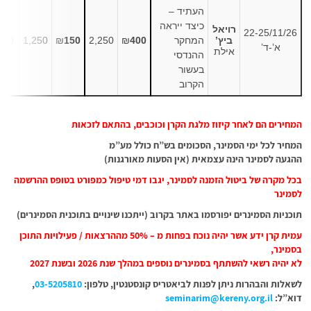
העתיד –
כיצד ייראה
רויאל
22-25/11/26
ביץ’
המחקר
400
₪
2,250
150
₪
1,250
250
א’-ד’
אילת
ההנדסי
בעשור
הקרוב
המחירים הם לאחר קיזוז מלגת הקרן וכוכבים, בהתאם לזכאות
המחיר לכל ימי הסמינר, הסכומים בש”ח כולל מע”מ
ההגעה לסמינר הינה עצמאית (אין הסעות מאורגנות)
בכל מקרה של ביטול הזמנה לסמינר, יגבו דמי טיפול כמפורט בטופס ההרשמה
לסמינר
תוכניות הסמינרים יפורסמו באתר בקרוב (ייתכנו שינויים בתוכנית הסמינרים)
עמית קרן ידע אשר יהיה נוכח בפחות מ – 50% מההרצאות / פעילויות התוכן
בסמינר,
לא יהיה רשאי להשתתף בסמינרים נוספים במהלך שנת 2026 ובשנת 2027
לשאלות והבהרות ניתן לפנות לביאטריס קונסטנטין, טלפון:
03-5205810
,
דוא”ל:
seminarim@kereny.org.il