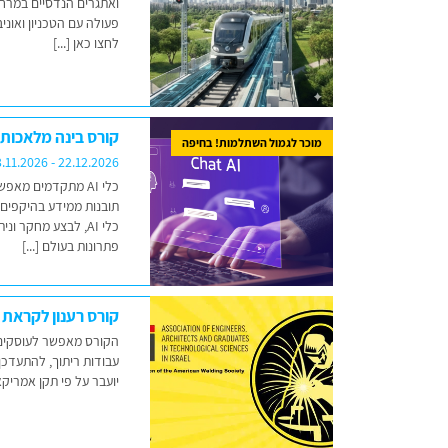
ואתגרים הנדסיים במרח
לחצו כאן [...]
קורס בינה מלאכותית ומודל
מוכר לגמול השתלמות! בחיפה
.11.2026 - 22.12.2026
כלי AI מתקדמים מא
תובנות ממידע בהיקפים 
כלי AI, לבצע מחקר 
פתרונות בעולם [...]
קורס רענון לקראת
הקורס מאפשר לעוסקים ב
עבודות ריתוך, להתעדכן
יועבר על פי תקן אמריקאי AWS D1.1 בגרסתו העדכנית 