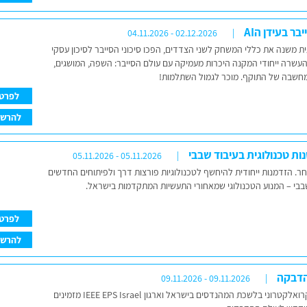
יבר בעידן הAI
04.11.2026 - 02.12.2026
ית משנה את כללי המשחק לשני הצדדים, הפכו סיכוני הסייבר לסיכון עסקי
 העשרה ייחודי המקנה היכרות מעמיקה עם עולם הסייבר: השפה, המושגים,
המחשבה של התוקף. מוכר לגמול השתלמות!
לפרט
להרש
נות טכנולוגית בעיבוד שבבי
05.11.2026 - 05.11.2026
. הזדמנות ייחודית להיחשף לטכנולוגיות פורצות דרך ולפיתוחים החדשים
בבי – המנוע הטכנולוגי שמאחורי התעשיות המתקדמות בישראל.
לפרט
להרש
 הדבקה
09.11.2026 - 09.11.2026
ענף זיווד אלקטרוני ומיקרואלקטרוני בלשכת המהנדסים בישראל וארגון IEEE EPS Israel מזמינים