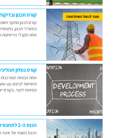
קורס תכנון ובדיק
מוכר לגמול השתלמות!
קורס תכנון מתקני חשמ
במשרדי תכנון, בתעשייה
אחוז מקבלי הרישיונות מבין בוגרי הקו
קורס גמלון תהליכים cess Scale Up
אחת הבעיות המורכבות ב
מפיתוח ליצור. בקורס יי
הכנס ה-2 לתחבורה מסילתית
הכנס השנתי של איגוד ת