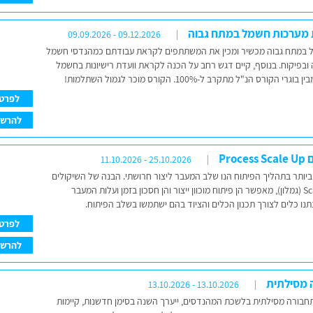
ות מערכות חשמל במתח גבוה
09.09.2026 - 09.12.2026
ל במתח גבוה מכשיר ומכין את המשתתפים לקראת עבודתם כמהנדסי חשמל
 ובפיקוח. בנוסף, קיים דגש רחב על הכנה לקראת וועדת רישיונות בחשמל
רס הנ"ל מתקרב ל-100%. הקורס מוכר לגמול השתלמות!
לפרט
להרש
Pro
11.10.2026 - 25.10.2026
יותר בתהליך הפיתוח הנו שלב המעבר ליצור חרושתי. הבנה של השיקולים
והשיטות לביצוע Scale-up (גמלון), מאפשר הן פיתוח מוכוון ייצור והן חסכון בזמן ועלות המעבר
נתנו כלים לצורך תכנון הכלים והציוד בהם ישתמשו בשלב הפיתוח.
לפרט
להרש
13.10.2026 - 13.10.2026
חבורה מסילתית בלשכת המהנדסים, ייערך השנה בסימן חדשנות, קיימות