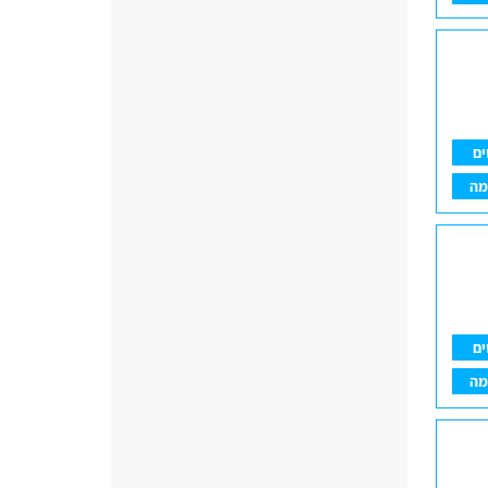
ים
מה
ים
מה