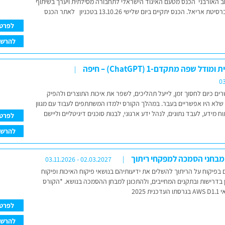
ב האורבני הכנס מטעם האיגוד הישראלי לתחבורה מסילתית ויערך בשיתוף
פעולה עם הטכניון ואוניברסיטת אריאל. הכנס יתקיים ביום שלישי 13.10.26 בטכניון לאתר הכנס
לפרט
להרש
 שפה מתקדם-1 (ChatGPT) – חיפה
03
פשרים כיום לחסוך זמן, לייעל תהליכים, לשפר את איכות התוצרים ולהפיק
שלא היו אפשריים בעבר. במהלך הקורס ילמדו המשתתפים לעבוד עם מגוון
וניתוח מידע, לעבד נתונים, לנהל ידע ארגוני, לבנות סוכנים דיגיטליים וליישם
לפרט
להרש
 מבחני הסמכה למפקחי ריתוך
03.11.2026 - 02.03.2027
פיקוח על הריתוך להשלים את ידיעותיהם בנושאי פיקוח האיכות ופיקוח
 בדרישות ובתקנים המחייבים, ולהתכונן למבחן ההסמכה בנושא. *הקורס
2025
לפרט
להרש