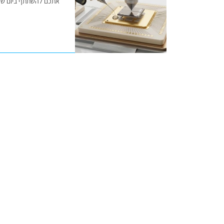
אתכם להשתתף ביום שי