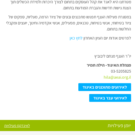
מטרתנו היא לאגד את קהל העוסקים בתחום לצורך היכרות ולמידת הכשלים תוך
הצגת גישות חדשות והגברת המודעות בתחום.
במסגרת פעילות הענף תפגשו מתכננים ובונים של ציוד הרמה, מעליות, ספקים של
ציוד בטיחותי, אנשי בטיחות, טכנאים, מפעילים, אנשי אקדמיה וחינוך, יועצים ומקבלי
החלטות בתחום.
לפרטים אודות יום העיון האחרון
לחץ כאן
יו”ר הענף מנחם ליבוביץ
מנהלת האיגוד- הילה תמיר
03-5205825
hila
@aeai.org.il
לאירועים מתוכננים באיגוד
לאירועי עבר באיגוד
יומן פעילויות
לאינדקס פעילויות