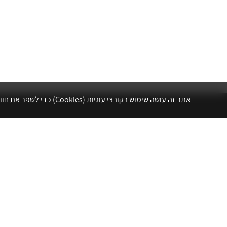
אתר זה עושה שימוש בקובצי עוגיות (Cookies) כדי לשפר את חווית הגלישה שלך, לנתח את תנועת הגולשים ולהתאים עבורך תוכן ושיווק.
אתר לשכת המהנדסים, האדריכלים והאקדמאים
בעלי המקצועות הטכנולוגיים מרכז את הפעילויות
המקצועיות, ההשתלמויות, ההטבות ואירועי הפנאי
לאנשי המקצוע.