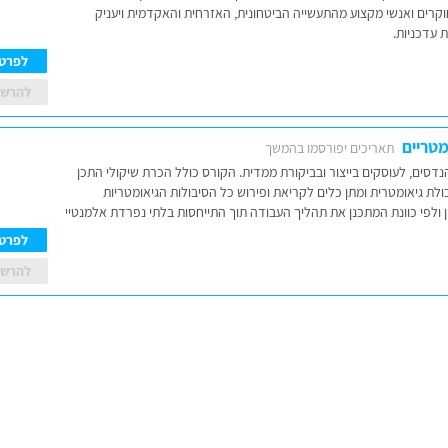
וקרים ואנשי מקצוע מהתעשייה הביטחונית, האזרחית והאקדמית ויעניק
 עדכניות.
לפרט
להרש
מטריים
תאריכים יפורסמו בהמשך
נדסים, לעוסקים בייצור ובביקורת ממדית. הקורס כולל הכרת שיקולי התכן
ולת גיאומטרית ומתן כלים לקריאת ופירוש כל הסיבולות הגיאומטריות
ן ולפי כוונת המתכנן את תהליך העבודה תוך התייחסות בלתי נפרדת אלמנטיי
לפרט
להרש