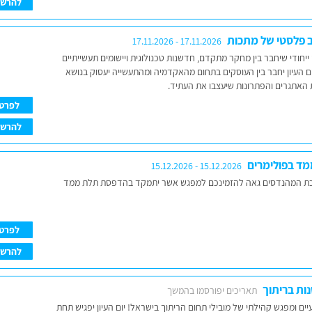
להרש
צוב פלסטי של מתכות
17.11.2026 - 17.11.2026
יחודי שיחבר בין מחקר מתקדם, חדשנות טכנולוגית ויישומים תעשייתיים
ום העיון יחבר בין העוסקים בתחום מהאקדמיה ומהתעשייה יעסוק בנושא
ת האתגרים והפתרונות שיעצבו את העתיד.
לפרט
להרש
ד בפולימרים
15.12.2026 - 15.12.2026
כת המהנדסים גאה להזמינכם למפגש אשר יתמקד בהדפסת תלת ממד
לפרט
להרש
נות בריתוך
תאריכים יפורסמו בהמשך
ים ומפגש קהילתי של מובילי תחום הריתוך בישראל! יום העיון יפגיש תחת