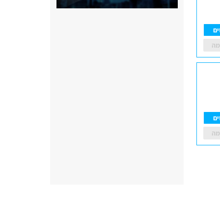
ים
מה
ים
מה