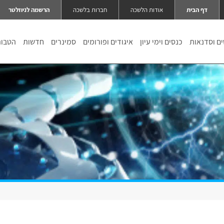
דף הבית
אודות הלשכה
חברות בלשכה
הרשמה לניוזלטר
ם וסדנאות
כנסים וימי עיון
איגודים ופורומים
סמינרים
חדשות
הטבו