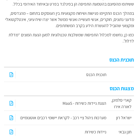
ששיתפו מהסיונם בהטמעת התפיסה הן בפינלנד בפרט ובאיחוד האירופי בכלל.
במהלך הכנס התקיימו פגישות ושיחות מקצועיות בין העוסקים בתחום – מהנדסים,
מדעני נתונים, חוקרים, אנשי תעשייה ואנשי ממשל אשר יצרו שיח עיוני, אינטלקטואלי
ומקצועי שהוביל להעשרת הידע בקרב המשתתפים.
כמו כן, נחשפו למכלול התפיסות שמשלבות טכנולוגיות למען הנעת המונים “מדלת
לדלת”.
תוכנית הכנס
תוכנית הכנס
מצגות הכנס
קארי סלמינן,
הצגת ניידות כשירות - MaaS
לאורה אירו
ישראל רון
מערכות ניהול ציי רכב - לקראת יישומי רכבים אוטונומיים
חנן גבאי
ניידות כשירות