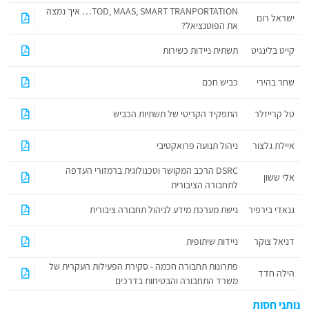
TOD, MAAS, SMART TRANPORTATION… איך נמצה
ישראל רום
את הפוטנציאל?
קייט בלינגיט
תשתית ניידות כשירות
שחר בהירי
כביש חכם
טל קרייזלר
התפקיד הקריטי של תשתיות הכביש
איילת גלצור
ניהול תנועה פרואקטיבי
DSRC הרכב המקושר וטכנולוגית ברמזורי העדפה
אלי ששון
לתחבורה הציבורית
גנאדי בירפיר
גישת מערכת מידע לניהול תחבורה ציבורית
דניאל צוקר
ניידות שיתופית
פתרונות תחבורה חכמה - סקירת הפעילות העקרית של
הילה חדד
משרד התחבורה והבטיחות בדרכים
נותני חסות