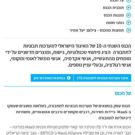
על הכנס
תוכנית הכנס
מצגות הכנס
נותני חסות
תמונות מהכנס - צילום: יעל אמיר
הכנס השנתי ה-10 של האיגוד הישראלי למערכות תבוניות
לתחבורה הציג פיתוחי טכנולוגיות, גישות, ומוצרים חדשניים על ידי
מומחים מהתעשייה, אנשי אקדמיה, אנשי ממשל לאומי ומקומי,
אנשי רגולציה, ובעלי עניין נוספים.
איגוד מערכות תבוניות לתחבורה ITS
כנסים סדנאות וימי עיון
על הכנס
הכנס עסק בנושאים של מערכות תבוניות לתחבורה, בשלושה מושבים שעסקו
ב-MaaS -ניידות כשירות, רכבים מקושרים ורכבים אוטונומיים, ותשתיות
דיגיטליות לתחבורה
הכנס אירח את יו”ר ITS פינלנד מר קארי סלמינן מנהלת תכניות MaaS במדינה –
הגב’ לאורה אירו, וכן את מובילת MaaS Alliance ב-ERTICO – הגב’ פיאה קריאלינן