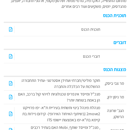
מתחום התעשייה, האקדמיה, גורמי ממשל ושלטון מקומי, ארגוני תחבורה, יועצים,
מהנדסים, יזמים, משקיעים ועוד רבים אחרים.
תוכנית הכנס
תוכנית הכנס
דוברים
דוברי הכנס
מצגות הכנס
חוקר פוליטי/חברתי ועתידן אסטרטגי -עתיד התחבורה:
מר צבי ביסק,
ההשלכות על הכלכלה והחברה
מנכ"ל ומייסד אינפריס טכנולוגיות לזיהוי קול ברכב, האם
מר ניסן ירון,
הן באמת בטוחות יותר?
מנהלת מינהל בינוי ותשתית בעיריית ת"א- יפו פרוייקט
הגב' שרונה
2move2 (בשיתוף האיחוד האירופי)- קידום ניידות בת
הרשקו,
קיימא בת"א-יפו באמצעות יישומי ITS
, מנכ"ל ומייסד שותף, Mobi האם בעתיד רכבים