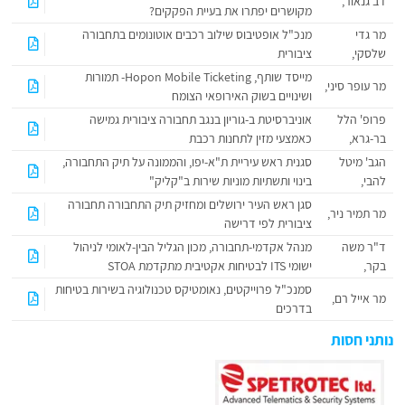
דב גנאור,
מקושרים יפתרו את בעיית הפקקים?
מר גדי
מנכ"ל אופטיבוס שילוב רכבים אוטונומים בתחבורה
שלסקי,
ציבורית
מייסד שותף, Hopon Mobile Ticketing- תמורות
מר עופר סיני,
ושינויים בשוק האירופאי הצומח
פרופ' הלל
אוניברסיטת ב-גוריון בנגב תחבורה ציבורית גמישה
בר-גרא,
כאמצעי מזין לתחנות רכבת
הגב' מיטל
סגנית ראש עיריית ת"א-יפו, והממונה על תיק התחבורה,
להבי,
בינוי ותשתיות מוניות שירות ב"קליק"
סגן ראש העיר ירושלים ומחזיק תיק התחבורה תחבורה
מר תמיר ניר,
ציבורית לפי דרישה
ד"ר משה
מנהל אקדמי-תחבורה, מכון הגליל הבין-לאומי לניהול
בקר,
ישומי ITS לבטיחות אקטיבית מתקדמת STOA
סמנכ"ל פרוייקטים, נאומטיקס טכנולוגיה בשירות בטיחות
מר אייל רם,
בדרכים
נותני חסות