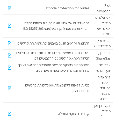
Rick
Cathode protection for brides
Simpson
אלי אלגריסי,
מנכ"ל
רמה נדרשת של אנשי הגנה קתודית בתחום התכנון
א.אלגריסי
והבדיקות בהתאם לתקן הבינלאומי ISO 15257;201
בע"מ
חגי שושני,
התגוננות מזרמים תועים במבנים ובתשתיות תת קרקעיים
מנכ""ל GIC
אסף הוך,
ניטור פגמים באמצעות מולות חכם , תוך בחינת טכנולוגית
ShareGas
הניטור המתאימה לסיכונים הרלבנטיים לקו
אסף ביבי,
מפל מתחים בקרקע כתוצאה ממערכות זרם ישר לצורך
יועץ הנדסי
מידדה/ הערכת הסיכון בפני זרמים תועים
ד"ר אריה
פיסטינר,
מניעת דליפות דלק מצנרת וממכלים תת קרקעיים
המשרד
בתחנות דלק
להגנת
הסביבה
דקלה בן יוסף,
מנכ"ל
קורוזיה במתקני התפלה