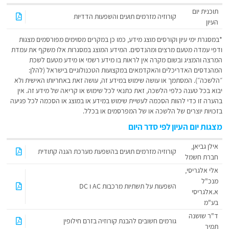
תוכנית יום
קורוזיה מזרמים תועים והשפעות הדדיות
העיון
*במסגרת ימי עיון וקורסים מוצג מידע, כמו כן במקרים מסוימים מפורסמים מצגות
ודפי עמדה מטעם מרצים ומהנדסים. המידע המוצג במסגרות אלו משקף את עמדת
המרצה והמציג ובשום מקרה אין לראות בו מידע רשמי או מידע מטעם לשכת
המהנדסים האדריכלים והאקדמאים במקצועות הטכנולוגיים בישראל (להלן:
״הלשכה״). המסתמך או עושה שימוש במידע זה, עושה זאת באחריותו האישית ולא
יבוא בכל טענה כלפי הלשכה, זאת כתנאי לכל שימוש או קריאה של מידע זה. אין
בהערה זו כדי להוות הסכמה לעשיית שימוש במידע או במוצג או הסכמה לכל פגיעה
בזכויות יוצרים של הלשכה או של המפרסמים או בכלל.
מצגות יום העיון לפי סדר היום
אילן גביאן,
קורוזיה מזרמים תועים בהשפעת מערכת הגנה קתודית
חברת חשמל
אלי אלגריסי,
מנכ"ל
השפעות על תשתיות מרכבות AC ו DC
א.אלגריסי
בע"מ
ד"ר שושנה
גורמים חשובים להבנת קורוזיה בזרם חילופין
תמיר