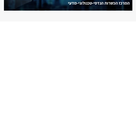
המרכז הכשרות הנדסי-טכנולוגי-מדעי