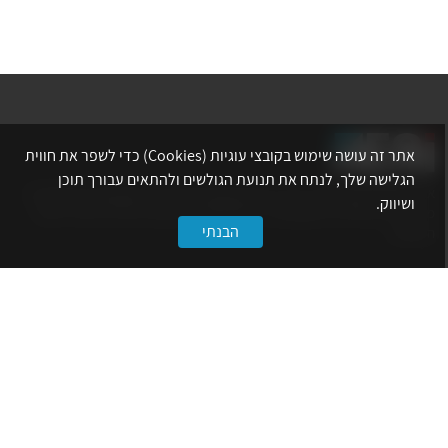
אתר זה עושה שימוש בקובצי עוגיות (Cookies) כדי לשפר את חווית
הגלישה שלך, לנתח את תנועת הגולשים ולהתאים עבורך תוכן
אתר לשכת המהנדסים, האדריכלים והאקדמאים בעלי המקצועות הטכנולוגיים
ושיווק.
מרכז את הפעילויות המקצועיות, ההשתלמויות, ההטבות ואירועי הפנאי לאנשי
הבנתי
המקצוע.
לשירותך
דף הבית
טופס הצטרפות ללשכה
אינדקס פעילויות
קורסים מקצועיים