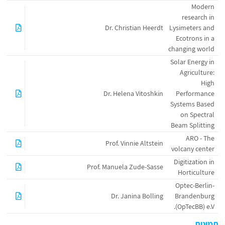
Modern
research in
Dr. Christian Heerdt
Lysimeters and
Ecotrons in a
changing world
Solar Energy in
Agriculture:
High
Dr. Helena Vitoshkin
Performance
Systems Based
on Spectral
Beam Splitting
ARO - The
Prof. Vinnie Altstein
volcany center
Digitization in
Prof. Manuela Zude-Sasse
Horticulture
Optec-Berlin-
Dr. Janina Bolling
Brandenburg
(OpTecBB) e.V.
תמונות