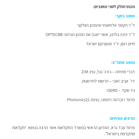
הכנס חולק לשני מושבים:
מושב בוקר:
ד”ר ויקטור אלחאנתי מהמכון הוולקני
ד”ר ינינה בולינג, אשר ייצגה את המכון הגרמני OPTECBB
חיים רוסו, יו”ר פוטוניקס ישראל
מושב אחה”צ:
דברי פתיחה – ג’ורג’ נגל, נציג ZIM
דר’ אביב זאבי – הרשות לחדשנות.
ניר שקד – ISERD
פרופ’ רוברטה רמפוני, נציגת Photonics21
מרצים אורחים:
פרופ’ עבד גרא, המדען הראשי במשרד החקלאות אשר הרצה בנושא “חקלאות
מתקדמת בישראל”.