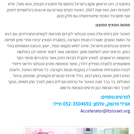
בתחבורה, הינו הראשון שקם בישראל בתחום של תחבורה תבונית, והוא פועל, שלא
למטרות רווח, מאז שנת 2007. האיגוד מקיים קשרים עם ארגונים בינלאומיים דומים,
ואף חתום על הסכמי שיתופיפעולה עם חלק מהם.
מתווה המאיץ המוצע:
האיגוד יוזם בימים אלה מאיץ טכנולוגי לקידום פתרונות לקשיים תחבורתיים, עם דגש
על הסעת המונים, שעוררה מגפת הקורונה. במסגרת המאיץ יבחרו אחרי סינון חמישה
מיזמים טכנולוגים מישראל, שיזכו לסיוע מקצועי צמוד, ייעוץ, והכוונה ממומחים בעלי
ניסיון. פרסים יינתנו לשלושה מתוך החמישה אשר לאחר שיפוט יזכו בשלושת
המקומות הראשונים. למאיץ יתקבלו חברות הזנק אשר טרם גייסו סכומי כסף
משמעותיים (למעלה ממיליון דולר), ואשר מפתחות פתרון טכנולוגי חדשני וייחודי
לבעיה תחבורתית שהתעוררה בעקבות מגפת הקורונה. כל פעילות האיגוד, ולשכת
המהנדסים, תעשה בהתנדבות, כולל שירותי מנטורים מקצועיים, שופטים, וניהול
הפעילות. בד בבד פונה האיגוד אל גורמים מובילים בשוק לצורך מתן חסויות, בעקר
לצורך כסוי הוצאות כגון פרסים והוצאות פרסום.
לפרטים נוספים:
אורלי פרטוק, טלפון: 052-3504692 מייל:
Accelerator@itsisrael.org