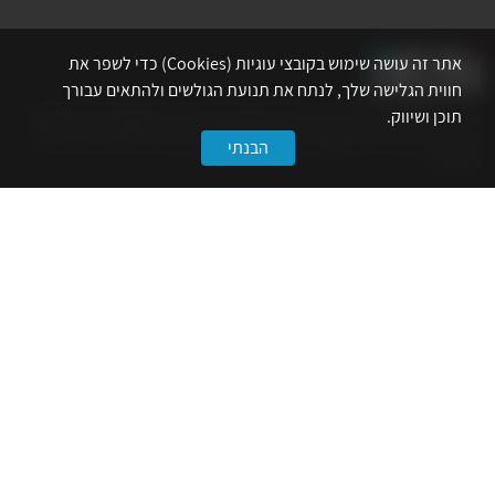
אתר זה עושה שימוש בקובצי עוגיות (Cookies) כדי לשפר את
חווית הגלישה שלך, לנתח את תנועת הגולשים ולהתאים עבורך
תוכן ושיווק.
אתר לשכת המהנדסים, האדריכלים והאקדמאים בעלי המקצועות הטכנולוגיים
מרכז את הפעילויות המקצועיות, ההשתלמויות, ההטבות ואירועי הפנאי לאנשי
הבנתי
המקצוע.
לשירותך
דף הבית
טופס הצטרפות ללשכה
אינדקס פעילויות
קורסים מקצועיים
הטבות
הצעות עבודה