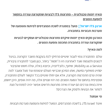
מאיץ יזמות טכנולוגית – פתרונות
ITS
לבעיות שהקורונה עוררה בהקשר
להסעת המונים
ארגון ITS ישראל
פועל במסגרת לשכת המהנדסים לפיתוח והטמעה של
מערכות תבוניות בתחבורה.
הארגון מקים מאיץ יזמות שיקדם פתרונות טכנולוגיים ועסקיים לבעיות
שהקורונה עוררה בתחבורה החכמה והסעת המונים .
למה מאיץ?
עולם התחבורה צפוי לעבור שינויים מרחיקי לכת בעקבות משבר הקורונה. בניגוד
לכוונים ולמגמות שעד לאחרונה היו ה”חמות” ביותר, כגון מעבר לתחבורה ציבורית,
Mobility as a Service, שיתוף, גלובליזציה, וכיוצא באלה, עולה חשש שהציבור
יסתייג משיתוף נסיעות, ואתו הסיכון שכבישי העולם יצטופפו עוד מעל ומעבר למה
שהיה טרם התפרצות הקורונה, אלא אם יחולו שינויים בכל הקשור לעולם התחבורה,
וספציפית בתחום של הסעת המונים. מה יהיו שנויים אלה, מה יהיה אופים, היכן ייושמו,
איזה בעיות וצרכים הם יעוררו ואיזה פתרונות חדשים אפשר יהיה לפתח על מנת
לפתור את הבעיות ולספק את הצרכים?
מי אנחנו?
איגוד ITS Israel, בלשכת המהנדסים, הפועל לפיתוח והטמעת מערכות תבוניות