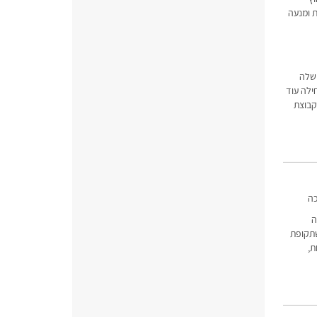
 ומנעה
 שלה
חילה עוד
קבוצת
ה
תקופת
ת,