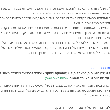
ר,
מנכ”ל הרשות הלאומית להסמכת מעבדות. הרשות מסמיכה מעבדות במגוון רחב מאוד 
המהווה תשתית לפיקוח ואכיפה של דרישות רגולטוריות בישראל.
תפקידה, הרשות מקיימת פעילויות הדרכה שיווק ופיתוח תחומי הסמכה חדשים בהתאם ל
דרישות הרגולטורים בישראל.
שנים אתי השתתפה בפיתוח תהליכי ההסמכה למעבדות רפואיות בישראל, מכוני בקרה 
 איכות סביבה במגוון תחומים ותשתיות להכרה הבינלאומית בנושא בדיקות בטיחות למוצרי פ
נות ה OECD-GLP.
בנוסף, אתי מכהנת כיו”ר ILAC הארגון הבינלאומי להסמכה בו חברות 109 מדינות. במסגרת פעילות 
ILAC במסגרת הסכמי הבנות עם ארגונים מובילים בעולם ובהם ISO , WADA, IEC, ,BIPM ITU
יה הבינלאומית בהסכמי הכרה וסחר ולהכרה הדדית בין מדינות.
ת בבתי חולים:
 שגרת הבטיחות במעבדות דיאגנוסטיקה ומחקר או כיצד לרכב על כימרה? מאת: ד
 על שם חיים שיבא, תל השומר
(
צורפה מצגת מטה)
ים בניהול הבטיחות באגף המורכב ממעבדות בעלות מאפיינים ודרישות שונות: מעבדות
חקר. כיצד מוצאים את שביל הזהב של נהלים ודרישות בו יכולים כלל המעבדות והחוקרים 
של בטיחות העובד?
לב
, בוגר תואר שלישי מאוניברסיטת בר-אילן.