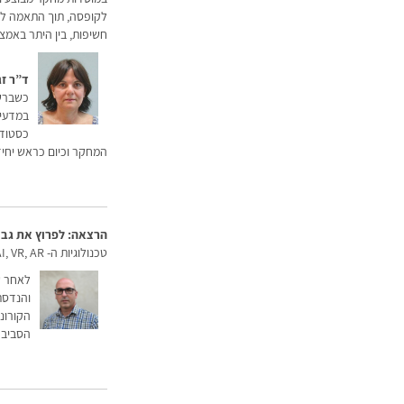
לקופסה, תוך התאמה ליי
חשיפות, בין היתר באמצע
ד”ר זג
כשברשו
במדעי ה
כסטודנ
המחקר וכיום כראש יחיד
הרצאה: לפרוץ את גבולות 
טכנולוגיות ה- AI, VR, AR פורצות כל גבול אפשרי ומרחיבות את היכולות האנושיות בכל תחום – גם בעולמות ההדרכה
לאחר ש
והנדסת 
הקורונ
הסביבה