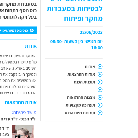
במעבדות מחקר ופי
לבטיחות במעבדות
כנס נוסף בתחום אש
מחקר ופיתוח
בעל זיקה לתחומי ה
כנסים סדנאות וימי עי
22/06/2023
יום חמישי בין השעות 08:30-
אודות
16:00
המחקר והפיתוח בישראל 
מו”פ קיימות במפעלים רב
אודות
השונים בארץ. נושא הב
אודות ההרצאות
ולפיכך חייב לקבל את ת
אנו ממשיכים את המסורת
תוכנית הכנס
האתגרים המלווים את תח
הכנס הוכר כיום כשירות
מצגות ההרצאות
אודות ההרצאות
תערוכה מקצועית
מושב פתיחה:
תמונות מיום הכנס
יו”ר הכנס- ד”ר עדי חן
ד”ר ח
בעבודה