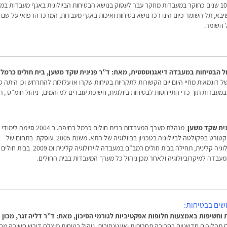
לאחר כ-10 שנים כחוקר במעבדות מחקר עבר לעסוק בנושא הבטיחות הביולוגית באגף מעבדות במ
יבא, תל השומר כיום הינו רכז נושא בטיחות ואיכות באגף מעבדות, המרכז הרפואי על שם 
 השומר.
ל הבטיחות במעבדה דיאגנוטסטית, מאת: ד”ר פנינית שקד משען, בית חולים כרמל
דוגמאות מחיי היום יום הקשורות לתקריות בטיחות שקרו או עלולות להתרחש וכן היתה 
מעבדות תוך כדי התייחסות לבטיחות ביולוגית, חשיפת עובדים למזהמים, ניהול חומ”ס , ת
נית שקד משען
, מנהלת מערך המעבדות בבית חולים כרמל בחיפה. 
ופוסט דוקטורט בפקולטה לביולוגיה בטכניון בביולוגיה של התא. משנת 2005 עוסקת בתחום של
מיקרוביולוגיה קלינית, תחילה בבית חולים רמב”ם במעבדה לוירולוגיה ק
מעבדה למיקרוביולוגיה ולאחר מכן ניהול כל מערך המעבדות בבית החולים.
שים בבטיחות:
וחשיפות באמצעות חלופות אפקטיביות לגורמי הסיכון, מאת: ד”ר דליה זגר, מכון ו
תהליכים חדשניים בסביבה תחרותית ואינטנסיבית. ניהול בטיחות מוצלח דורש חשיבה מח