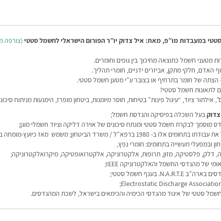
סטטי במעבדות מו”פ, מאת: איל צדוק יו”ר הפורום הישראלי לחשמל סטטי
(צורפה מ
 מטעני חשמל כתוצאה מחיכוך בין גופים וחומרים.
וף האדם, חלקי מתקן, אביזרים ידניים, חומרי תהליך.
הצתה של חומר בתרחיף או בצובר ע”י מטען חשמל סטטי.
ם לתאונות חשמל סטטי?
, אילתור ציוד, “עיגול פינות” בטיחות, חוסר מיומנות, ביטחון מופרז, הימנעות מניתוח סיכוני
צדוק
בעל השכלה בפיסיקה והנדסת חשמל;
ס מוסמך לבקרת חשמל סטטי ומנתח סיכונים של אוירה דליקה וציוד חשמלי מוגן;
החל את עבודתו בתחומים אלו ב- 1980 ברפא”ל / משרד הביטחון; משמש מאז כיועץ-מו
ון ובמפעלי תעשייה בתחומים: חומרי נפץ,
ה, דלק, פלסטיקה, מזון, תרופות, אלקטרוניקה, אלקטרואופטיקה, מיקרואלקטרוניקה;
ומי של מהנדסי החשמל והאלקטרוניקה IEEE;
N.A.R. בענף חשמל סטטי;
חשמל סטטי של איגוד מהנדסי הכימיה והכימאים בישראל, לשכת המהנדסים.