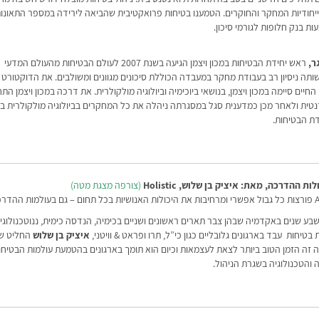
חודיות המחקר והחוקרים. הטמענו בטיחות פרואקטיבית שהביאה לירידה במספר התאונות
ות בנק חלופות לגורמי סיכון.
ר,
ראש יחידת הבטיחות במכון ויצמן הגיעה בשנת 2007 לעולם הבטיחות מהעולם המדעי
תה ניסיון רב בעבודת מחקר במעבדה הכוללת סיכונים מגוונים ומשולבים. את הדוקטורט
חיים סיימה במכון ויצמן, בנושאי ביוכימיה וביולוגיה מולקולרית. את דרכה במכון ויצמן הת
טית ולאחר מכן כמדענית סגל במסגרתה ניהלה את כל המחקרים בביולוגיה מולקולרית ב
ת הבטיחות.
ההדרכה, מאת: איציק בן שלוש, Holistic
(צורפה מצגת מטה)
בע שנים באקדמיה שבהן צבר תארים ראשונים ושניים בכימיה, הנדסה כימית, ננוטכנולוגי
בטיחות עבד בארגונים גלובליים כגון כי”ל, תרו ופראט & וויטני,
איציק בן שלוש
החליט ש
ה זה הזמן הטוב ביותר לצאת לעצמאות וכיום הוא תומך בארגונים בהטמעת עולמות הבטיחו
 והטכנולוגיה בשגרת הניהול.