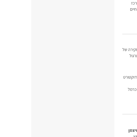
רכז
חיים
סקירה של
רגול
ב 2004 סיימה לימודי דוקטורט
לינית ומ 2009 בבית חולים כרמל
יצמן
וץ