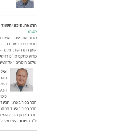
הרצאה: סיכוני חשמל 
מטה)
מהות התופעה – הצטברות
גורמי סיכון במעבדה – ג
אופן התרחשות תאונה – 
מדוע מתקני מו”פ רגישי
שילוב חומרים “אקזוטיים”
איל 
מהנד
הבטח
כימי
חבר בכיר בארגון הבינלא
חבר בכיר באיגוד המהנדסים בארה”ב .T.E
חבר בארגון הבינלאומי Electrostatic Discharge Association;
יו”ר הפורום הישראלי ל