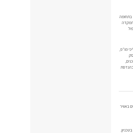
 בתחומה
התמקדה
ול
 בתהליכי מו”פ,
ש , עסק
נים,
ני בהנדסת
 באוויר
טכניון.