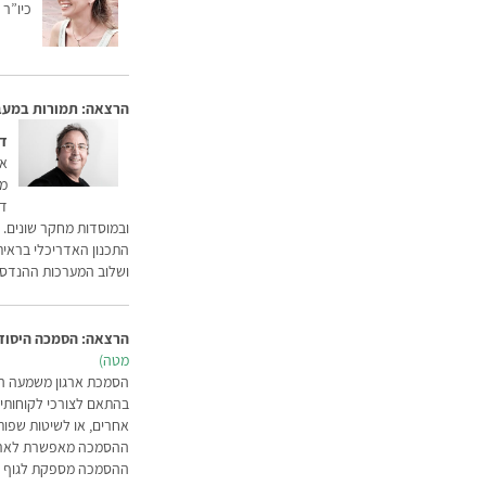
כיו”ר
הרצאה: תמורות במעבדו
דג
אד
מר
דג
ובמוסדות מחקר שונים.
התכנון האדריכלי בראית
ושלוב המערכות ההנדסיו
הרצאה: הסמכה היסוד
מטה)
הסמכת ארגון משמעה הכר
בהתאם לצורכי לקוחותיו
אחרים, או לשיטות שפותח
ההסמכה מאפשרת לארגון
ההסמכה מספקת לגוף הבו