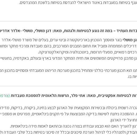
 ענף בטיחות במעבדות באיגוד הישראלי להנדסת בטיחות בלשכת המהנדסים.
ת העתיד – במה זה נוגע לבטיחות ולגהות, מאת: דגן מושלי, מושלי -אלדר אדריכ
ן מושלי
בוגר ומוסמך הטכניון בארכיטקטורה ובינוי ערים, בעלים של משרד מושלי-אלדר
ריכלים המתמחה ומוביל את תחום המבנים המורכבים, בהם: מעבדות ומרכזי מחקר ופתוח
כזים רפואיים, מפעלי תרופות, ביוטכנולוגיה ומיקרואלקטרוניקה.
ן מתכנן פרוייקטים המשמשים את חזית המחקר המדעי בארץ ובעולם, באקדמיה, בתעשיי
נו הוא תכנון מערכתי כוללני ומתחיל בתכנון מערכות הריהוט המעבדתי ומסתיים בתכנון ה
ת בו.
ות לבטיחות אפקטיבית, מאת: אתי פלר, הרשות הלאומית להסמכת מעבדות
(
צורפה
ה רשמית ביכולת ובכשירות המקצועית של הארגון לבצע בחינה, ביקורת, בדיקות, מדידות 
. ההסמכה ניתנת לשיטות בדיקה המבוצעות על פי תקנים בינלאומיים, מפרטים או מסמכי יי
ו על ידי הארגון.
 להעריך האם הוא מבצע עבודתו בצורה נכונה ובהתאם לאמות מידה בינלאומיות.
דק ולמנהליו כלי לניהול הערכת סיכונים ובכלל זה סיכוני בטיחות בכל שלבי העבודה ו