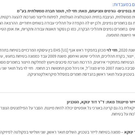
ים במעבדות:
 בנפיצים- גורמים ומניעתם, מאת: חזי לוי, תומר חברה ממשלתית בע”מ
ת ממשלתית, הניצבת בחזית הטכנולוגיה העולמית, לפיתוח ולייצור מערכות להנעה רקטית.
 גם בחומרים נפיצים, ולכן יש לה הקפדה על תהליכי עבודה בטוחים ויחודיים. ההרצאה 
ם בחומרים נפיצים ותהליכי הבקרה, כמו כן נסקור תאונות עבודה ותקריות, את אופן הטיפ
אי הישנות התופעה.
2020,
חזי לוי
מכהן בתפקיד ראש אגף EHS [U1] בין עיסוקיו המרכזיים בטיחות
ניסויים, ייצור, בקרת תהליכים, תהליכי שינוע ואיחסון. משנת 2009 עבד כממונה בטיחות בתע
בטיחות בתחקירי אירועים, הדרכות הערכת סיכונים וייעוץ למחלקות הייצור בחומרים מסוכ
ואיכות סביבה בשנת 2007 פרש מצה”ל, אז ניהל מכון תחמושת רב תחומי. חזי לוי בעל תואר ש
 בטכניון ובעל תואר ראשון בהנדסת חומרים במסלול מיקרואלקטרוניקה.
ר מייננת? מאת: ד”ר דוד ינוקא, הטכניון
לית בה גם קרינה באורכי גל אופטיים יכולה להיות מייננת. הסבר על הפילמנטים הנוצרים
כות על בטיחות.
ינוקא
– ממונה בטיחות לייזר בטכניון, השלים תואר ראשון, שני ושלישי בפקולטה לפיזיקה ב