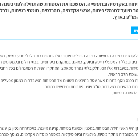
תוח באקדמיה ובתעשייה. המשכנו את המסורת שהתחילה לפני כשנה וק
ר מיועד למנהלי פיתוח, אנשי אקדמיה, מהנדסים, מומחי בטיחות, ולכל
מו"פ בארץ.
ון
עומדים בשורה הראשונה בזירה הבינלאומית וככאלה מהווים כוח כלכלי מניע במשק. מע
ים ובכלל זה מפעלי הייטק וביוטק, כמו-גם במתקנים ביטחוניים, בבתי חולים ובקמפוסים 
טיחות במעבדות אלו הוא חלק בלתי נפרד ממאמצי המחקר והפיתוח המתנהלים בכל רחבי 
שומת הלב הראויה.
 בכנס נוסף בתחום אשר עסק בהיבטים השונים של הבטיחות המעבדתית במגוון מפעלים ונ
ום הבטיחות במעבדות מו”פ ויוצגו פתרונות וחידושים בתחום.
 לממונה בטיחות
ן
היא ראש יחידת הבטיחות בטכניון וממונת בטיחות קרינה מייננת. באמתחתה נסיון בן עשר
 במעבדות מחקר כימיות, ביולוגיות וביופיסיקליות במספר מוסדות אקדמיים. בנוסף מכהנ