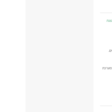
צגת
ם.
מחה במערכת