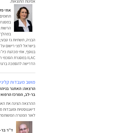
אמינות התוצאות.
אתי פל
תחומים 
במסגרת 
הרשות ו
במהלך ה
הבניה, תשתיות גז טבעי,
בישראל לפני רישום על פי עקרו
הדרישה להסמכה ברגולצ
מושב מעבדות קליניו
הרצאה: האתגר בניהול
בר-לב, המרכז הרפואי
ההרצאה הציגה את האתגר
דיאגנוסטיות ומעבדות מ
לאור המטרה המשותפת 
ד”ר בר-