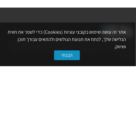
אתר זה עושה שימוש בקובצי עוגיות (Cookies) כדי לשפר את חווית
הגלישה שלך, לנתח את תנועת הגולשים ולהתאים עבורך תוכן
אתר לשכת המהנדסים, האדריכלים והאקדמאים בעלי המקצועות הטכנולוגיים
ושיווק.
מרכז את הפעילויות המקצועיות, ההשתלמויות, ההטבות ואירועי הפנאי לאנשי
הבנתי
המקצוע.
לשירותך
דף הבית
טופס הצטרפות ללשכה
אינדקס פעילויות
קורסים מקצועיים
הטבות
הצעות עבודה