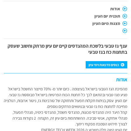
אודות
תוכנית יום העיון
מצגות מיום העיון
ענף גז טבעי בלשכת המהנדסים קיים יום עיון מרתק וחשוב שעסק
בתחנות כח בגז טבעי
כנסים סדנאות וימי עיון
אודות
מהפיכת הגז הטבעי בישראל בעיצומה . כיום יותר מ- 70% מייצור החשמל בישראל
מגיע מגז טבעי ובהתאם לכך כל תחנות הכוח הפרטיות בישראל מבוססות גז טבעי.
יום העיון עסק בניתוח תקלות תפעול ותחזוקה של טורבינות גז, ניטור ארובות, רגולציה
מחייבת לתחנות כוח גז טבעי ובנושאים מרתקים נוספים.
קהל היעד היה: מהנדסי מכונות, מהנדסי חשמל, מהנדסי כימיה, מנהלי תפעול,
מנהלי אחזקה, אנשי סביבה. ההשתתפות ביום עיון זה, הקנתה 2 נקודות צבירה
לצורך חידוש הסמכת מפקחי ריתוך.
יום העיון היווה חלק משבוע ה ENERGY TECH WEEK 2026