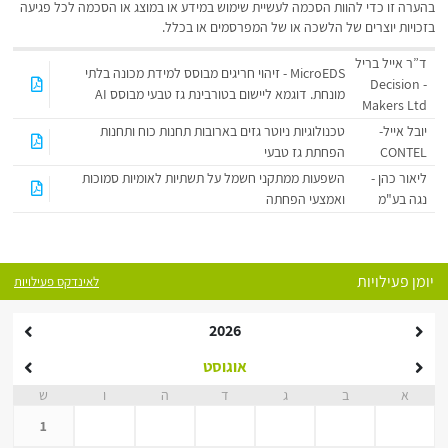
בהערה זו כדי להוות הסכמה לעשיית שימוש במידע או במוצג או הסכמה לכל פגיעה
בזכויות יוצרים של הלשכה או של המפרסמים או בכלל.
ד”ר אייל בריל
MicroEDS - זיהוי חריגים מבוסס למידת מכונה בלתי
- Decision
מונחת. דוגמא ליישום בטורבינת גז טבעי מבוסס AI
Makers Ltd
יובל אייל-
טכנולוגיות ניוטר גזים בארובות תחנות כוח ותחנות
CONTEL
הפחתת גז טבעי
ליאור כהן -
השפעות ממתקני חשמל על תשתיות לאומיות סמוכות
נגה בע"מ
ואמצעי הפחתה
יומן פעילויות
לאינדקס פעילויות
2026
אוגוסט
א
ב
ג
ד
ה
ו
ש
1