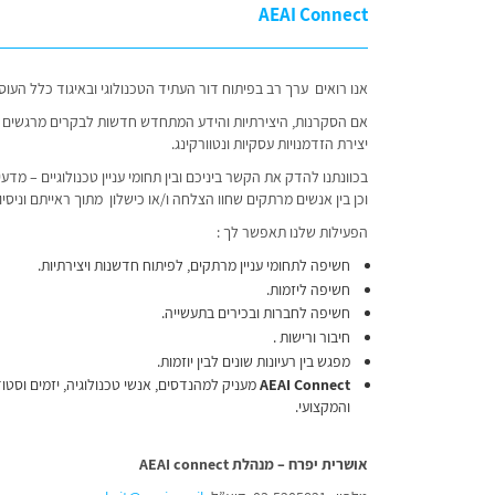
AEAI Connect
אנו רואים ערך רב בפיתוח דור העתיד הטכנולוגי ובאיגוד כלל העו
אם הסקרנות, היצירתיות והידע המתחדש חדשות לבקרים מרגשים את
יצירת הזדמנויות עסקיות ונטוורקינג.
בכוונתנו להדק את הקשר ביניכם ובין תחומי עניין טכנולוגיים – מ
וכן בין אנשים מרתקים שחוו הצלחה ו/או כישלון מתוך ראייתם וניסיו
הפעילות שלנו תאפשר לך :
חשיפה לתחומי עניין מרתקים, לפיתוח חדשנות ויצירתיות.
חשיפה ליזמות.
חשיפה לחברות ובכירים בתעשייה.
חיבור ורישות .
מפגש בין רעיונות שונים לבין יוזמות.
AEAI Connect
מעניק למהנדסים, אנשי טכנולוגיה, יזמים וסט
והמקצועי.
אושרית יפרח – מנהלת
AEAI connect