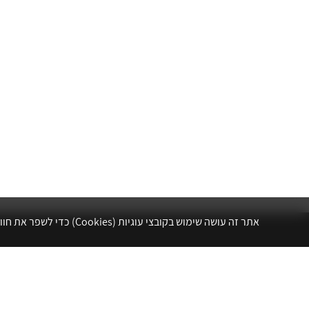
אתר זה עושה שימוש בקובצי עוגיות (Cookies) כדי לשפר את חווית הגלישה שלך, לנתח את תנועת הגולשים ולהתאים עבורך תוכן ושיווק.
אתר לשכת המהנדסים, האדריכלים והאקדמאים
בעלי המקצועות הטכנולוגיים מרכז את הפעילויות