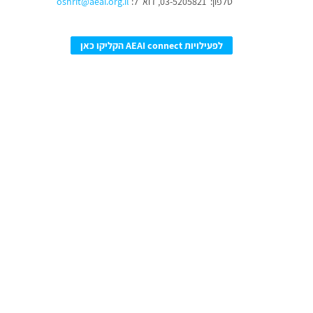
טלפון: 03-5205821, דוא”ל:
oshrit@aeai.org.il
לפעילויות AEAI connect הקליקו כאן