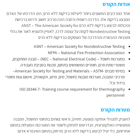
אודות הקורס
אחד המרכיבים החשובים ביותר ליעילות בדיקות ללא הרס, הינו הדרכתו של האדם
המבצע בדיקות אלו. הדרכה רשמית ורחבה הינה מרכיב חשוב ודרוש ברכישת
והיכולות לביצוע בדיקות ללא הרס.ANST – The American Society for
Nondestructive Testing לקחה על עצמה לרכז, לאפיין ולהוציא לאור את נהלי
ותוכניות ההכשרה וההדרכה של העוסקים בבדיקות ללא הרס
ASNT – American Society for Nondestructive Testing
NFPA – National Fire Protection Association
במערכות חשמל – (NEC – National Electrical Code) – מבנה המתקנים,
משטרי מתח וזרם, חומרים המשמשים בתחום, סכנות בסביבת העבודה.
במיפוי מבנים -American Society for Testing and Materials – ASTM–
מרכיבי המבנה, מערכות מובנות (חשמל, מים, מיזוג, תקשורת), איטום גגות וחומרי
בידוד וכד’.
ISO 18346-7- Training course requirement for thermography
personnel
מטרות הקורס
להעניק למנהלי אחזקה (מונעת, חזויה), וראשי צוותים בתחומי החשמל, המבנה
והתעשייה האלקטרונית, הנדרשים לתחזק ולשמר את המערכות הפועלות בתחום
אחריותם, כלי יעיל לביצוע בדיקות ללא הרס, מרחוק בתחום האינפרא אדום