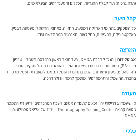
(תרמוגרפיה) תוך קבלת ההנחיות, הכללים והסטנדרטים הבינלאומיים.
קהל היעד
כל העוסקים בתחומי האחזקה המונעת, החזויה, בתחומי החשמל, מעטפת הבניין,
האלקטרוניקה, התעשייה, החקלאות, האנרגיה המתחדשת ועוד..
המרצה
אביטל דורון
, מנכ”ל חברת DMDA , בעל תואר ראשון בהנדסת חשמל – טכניון
(BSc.e.e), תואר שני בהנדסת תעשיה וניהול – (התמחות במנהל עסקים) טכניון
((ME.i.e, עם ניסיון עשיר ורב שנים בתחום החשמל (ס. מנהל מעבדת חשמל מרכזית
בחברת החשמל) והתרמוגרפיה ומוסמך לרמה III ולהדרכה.
תעודה
מי שיעמדו בדרישות יהיו זכאים לתעודה מטעם לשכת המהנדסים ולתעודת הסמכה
מטעם קבוצת TTC – Thermography Training Center של אליאל טכנולוגיות ו –
DMDA
כללי