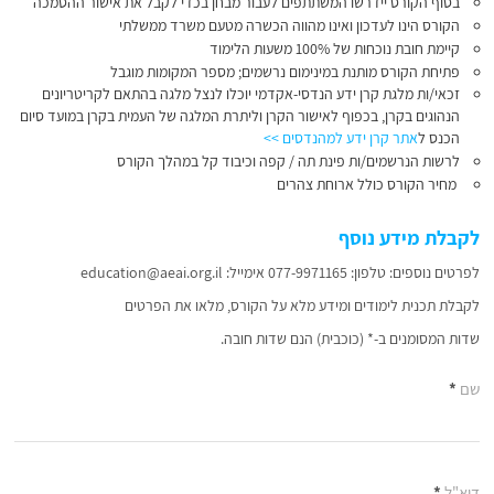
בסוף הקורס יידרשו המשתתפים לעבור מבחן בכדי לקבל את אישור ההסמכה
הקורס הינו לעדכון ואינו מהווה הכשרה מטעם משרד ממשלתי
קיימת חובת נוכחות של 100% משעות הלימוד
פתיחת הקורס מותנת במינימום נרשמים; מספר המקומות מוגבל
זכאי/ות מלגת קרן ידע הנדסי-אקדמי יוכלו לנצל מלגה בהתאם לקריטריונים
הנהוגים בקרן, בכפוף לאישור הקרן וליתרת המלגה של העמית בקרן במועד סיום
הכנס
ל
אתר קרן ידע למהנדסים >>
לרשות הנרשמים/ות פינת תה / קפה וכיבוד קל במהלך הקורס
מחיר הקורס כולל ארוחת צהרים
לקבלת מידע נוסף
לפרטים נוספים: טלפון: 077-9971165 אימייל: education@aeai.org.il
לקבלת תכנית לימודים ומידע מלא על הקורס, מלאו את הפרטים
שדות המסומנים ב-* (כוכבית) הנם שדות חובה.
שם
*
דוא"ל
*