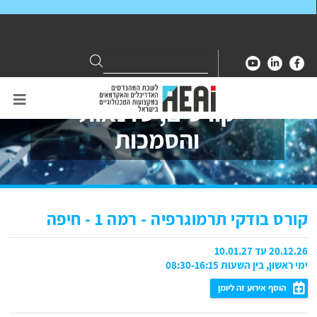
Search
Search
for:
קורסים, סדנאות
והסמכות
קורס בודקי תרמוגרפיה - רמה 1 - חיפה
20.12.26 עד 10.01.27
ימי ראשון, בין השעות 08:30-16:15
הוסף אירוע זה ליומן