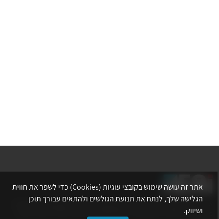
אתר זה עושה שימוש בקובצי עוגיות (Cookies) כדי לשפר את חווית
הגלישה שלך, לנתח את תנועת הגולשים ולהתאים עבורך תוכן
אתר לשכת המהנדסים, האדריכלים והאקדמאים בעלי המקצועות הטכנולוגיים
ושיווק.
מרכז את הפעילויות המקצועיות, ההשתלמויות, ההטבות ואירועי הפנאי לאנשי