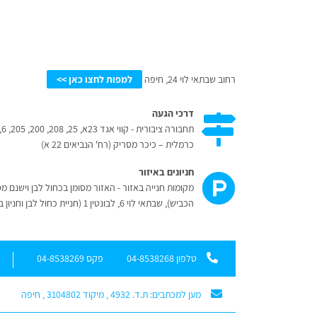
רחוב שבתאי לוי 24, חיפה
למפות לחצו כאן >>
דרכי הגעה
תחבורה ציבורית - קווי אגד 23א, 25, 208, 200, 205, 6, 6א, 12, 111, 110, 115, 136, 40, 42
כרמלית – כיכר מסריק (רח' הנביאים 22 א)
חניונים באיזור
הכביש), שבתאי לוי 6, לבונטין 1 (חניית כחול לבן וחניון בתשלום)
טלפון 04-8538268
פקס 04-8538269
מען למכתבים: ת.ד. 4932 , מיקוד 3104802 , חיפה