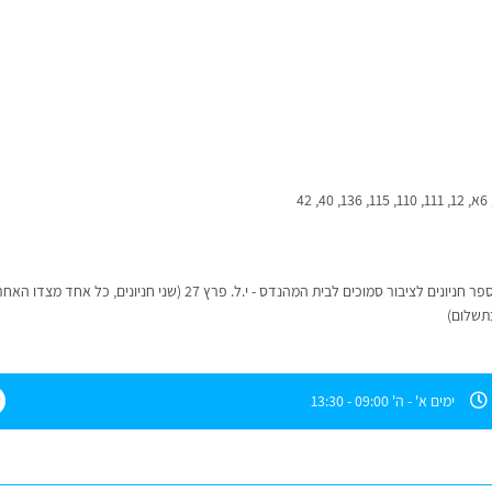
מקומות חנייה באזור - האזור מסומן בכחול לבן וישנם מספר חניונים לציבור סמוכים לבית המהנדס - י.ל. פרץ 27 (שני חניונים, כל 
ימים א' - ה' 09:00 - 13:30