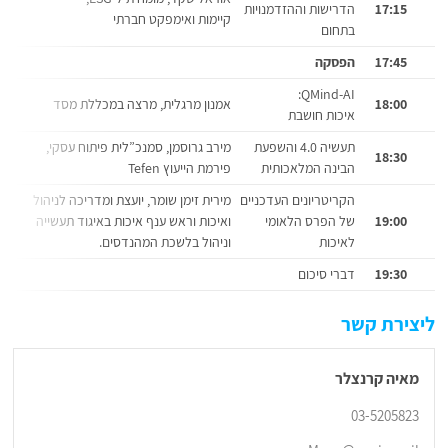
17:15
הדרישות וההזדמנויות
קיימות ואימפקט חברתי
בתחום
17:45
הפסקה
QMind-AI:
18:00
אמנון מרגלית, מרצה במכללת מסד
איכות חושבת
תעשיה 4.0 והשפעת
מירב גרוסמן, סמנכ”לית פיתוח עסקי,
18:30
הבינה המלאכותית
פירמת הייעוץ Tefen
הקריטריונים העדכניים
מירית זימן שומר, יועצת ומדריכה לניהול
19:00
של הפרס הלאומי
ואיכות וראש ענף איכות באיגוד תעשייה
לאיכות
וניהול בלשכת המהנדסים.
19:30
דברי סיכום
ליצירת קשר
מאיה קרנצלר
03-5205823