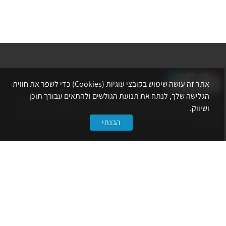
אתר זה עושה שימוש בקובצי עוגיות (Cookies) כדי לשפר את חווית
הגלישה שלך, לנתח את תנועת הגולשים ולהתאים עבורך תוכן
אתר לשכת המהנדסים, האדריכלים והאקדמאים בעלי המקצועות הטכנולוגיים
ושיווק.
מרכז את הפעילויות המקצועיות, ההשתלמויות, ההטבות ואירועי הפנאי לאנשי
הבנתי
המקצוע.
לשירותך
דף הבית
טופס הצטרפות ללשכה
אינדקס פעילויות
קורסים מקצועיים