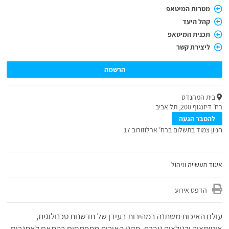
מטרות המיטאפ
קהל היעד
תכנית המיטאפ
ליצירת קשר
הרשמה
בית המהנדס
רח’ דיזנגוף 200, תל אביב
להסבר הגעה
חניון צמוד בתשלום ברח’ ארלוזורוב 17
איגוד תעשייה וניהול
הדפס אירוע
עולם האיכות משתנה במהירות בעידן של חדשנות טכנולוגית,
אוטומציה ורגולציה גוברת. תקני האיכות מתפתחים בהתאם לאתגרים