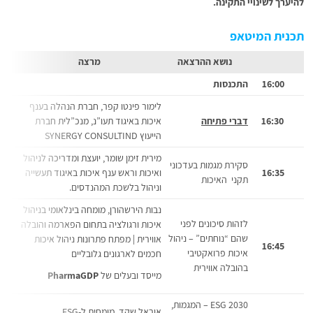
להיערך לשינויי התקינה.
תכנית המיטאפ
נושא ההרצאה
מרצה
16:00
התכנסות
לימור פינטו קפר, חברת הנהלה בענף
16:30
דברי פתיחה
איכות באיגוד תעו”נ, מנכ”לית חברת
הייעוץ SYNERGY CONSULTIND
מירית זימן שומר, יועצת ומדריכה לניהול
סקירת מגמות בעדכוני
16:35
ואיכות וראש ענף איכות באיגוד תעשייה
תקני האיכות
וניהול בלשכת המהנדסים.
נבות הירשהורן, מומחה בינלאומי בניהול
לזהות סיכונים לפני
איכות ורגולציה בתחום הפארמה והובלה
שהם “נוחתים” – ניהול
אווירית | מפתח פתרונות ניהול איכות
16:45
איכות פרואקטיבי
חכמים לארגונים גלובליים
בהובלה אווירית
מייסד ובעלים של
PharmaGDP
ESG 2030 – המגמות,
אוראל שקד, מומחית ל-ESG,