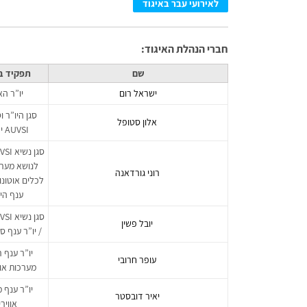
לאירועי עבר באיגוד
חברי הנהלת האיגוד:
שם
תפקיד ב
ישראל רום
יו”ר הא
סגן היו”ר ו
אלון סטופל
AUVSI ישראל
לנושא מערכ
רוני גורדאנה
לכלים אוטונומ
ענף הי
יובל פשין
/ יו”ר ענף ס
יו”ר ענף ר
עופר חרובי
מערכות אוט
יו”ר ענף 
יאיר דובסטר
אווירי