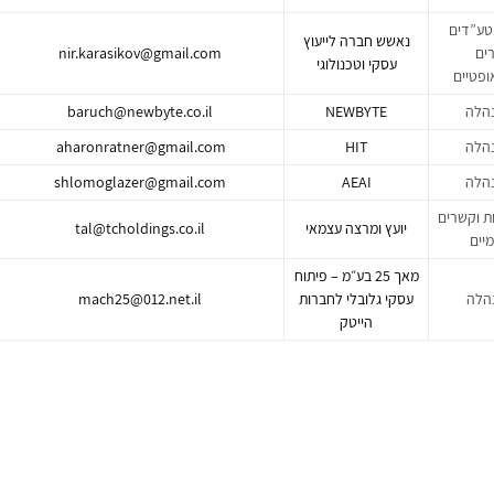
מטע”דים
נאשש חברה לייעוץ
רים
nir.karasikov@gmail.com
עסקי וטכנולוגי
ופטיים
הלה
NEWBYTE
baruch@newbyte.co.il
הלה
HIT
aharonratner@gmail.com
הלה
AEAI
shlomoglazer@gmail.com
ת וקשרים
יועץ ומרצה עצמאי
tal@tcholdings.co.il
מיים
מאך 25 בע״מ – פיתוח
הלה
עסקי גלובלי לחברות
mach25@012.net.il
הייטק