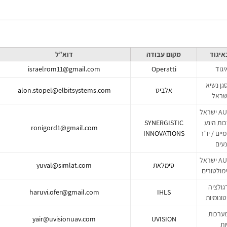
איגוד
מקום עבודה
דוא”ל
יגוד
Operatti
israelrom11@gmail.com
סגן נשיא
אלביט
alon.stopel@elbitsystems.com
סגן נשיא AUVSI ישראל
ות הינע
SYNERGISTIC
ronigord1@gmail.com
יים / יו”ר
INNOVATIONS
נעים
סגן נשיא AUVSI ישראל
סימלאת
yuval@simlat.com
ימולטורים
גולציה
haruvi.ofer@gmail.com
IHLS
ונומיות
מערכות
yair@uvisionuav.com
UVISION
ות