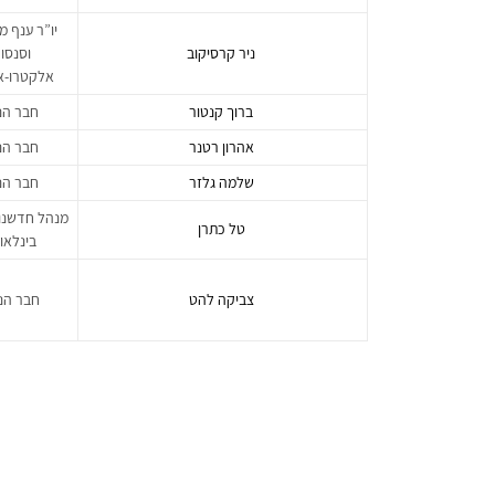
יו”ר ענף 
ניר קרסיקוב
וסנסו
אלקטרו-א
ברוך קנטור
חבר הנ
אהרון רטנר
חבר הנ
שלמה גלזר
חבר הנ
מנהל חדשנו
טל כתרן
בינלאו
צביקה להט
חבר הנ