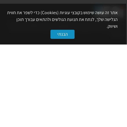
אתר זה עושה שימוש בקובצי עוגיות (Cookies) כדי לשפר את חווית
הגלישה שלך, לנתח את תנועת הגולשים ולהתאים עבורך תוכן
אתר לשכת המהנדסים, האדריכלים והאקדמאים בעלי המקצועות הטכנולוגיים
ושיווק.
מרכז את הפעילויות המקצועיות, ההשתלמויות, ההטבות ואירועי הפנאי לאנשי
הבנתי
המקצוע.
לשירותך
דף הבית
טופס הצטרפות ללשכה
אינדקס פעילויות
קורסים מקצועיים
הטבות
הצעות עבודה
קישורים