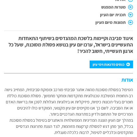
מטרות המפגש
תכנית יום העיון
תמונות מיום העיון
איגוד סביבה וקיימות בלשכת המהנדסים בשיתוף התאחדות
התעשיינים בישראל, ערכו יום עיון בנושא פסולת מסוכנת, שעל כל
ארגון תעשייתי, חשוב להכיר!
כנסים סדנאות וימי עיון
אודות
הטיפול בפסולת מסוכנת מהווה אתגר סביבתי מורכב ומפוקח סביבתית, המחייב גישה
רב-תחומית המשלבת טכנולוגיות מתקדמות ומחקר מתמשך. פסולת מסוכנת כוללת
חומרים בעלי תכונות כימיות, פיזיקליות או ביולוגיות העלולות לסכן את בריאות האדם
או את הסביבה. לשם כך אנו מקיימים יום עיון מקצועי, המוקדש כולו להיבטים
המרכזיים של התחום ולדיון בפתרונות העדכניים ביותר.
במהלך יום העיון הוצגה המדיניות הממשלתית והאתגרים בטיפול בפסולת מסוכנת
בכלל, תוך מתן דגש לפסולת קרקעות מזוהמות, לצד הצגת פתרונות הנדסיים
מתקדמים וכלכליים לטיפול, לרבות כלכלה מעגלית.