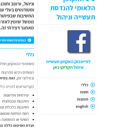
וניהול, עיצוב ותוכ
הלאומי להנדסת
וסטודנטים בעלי עני
תעשייה וניהול
החשיבות שבפיתוח ו
ממשל שזמין לאזרח 
מאתגר ויצירתי זה.
כנסים סדנאות וימי עי
כללי
לפייסבוק האקתון תעשייה
משתתפי ההאקתון חולקו לצוותי חשיבה, המונים 
וניהול
הקליקו כאן
הצוותים גיבשו פתרונות
ובאילוצי זמן,
זאת בסיוע
כללי
הקריטריונים לזכייה כללו
חסות
יצירתיות וחדשנות
תמונות
היתכנות טכנולוגית
english
היתכנות כלכלית ועס
רמת הפיתוח שהושגה
השינוי או ההשפעה ה
ועדת השיפוט כללה צוו