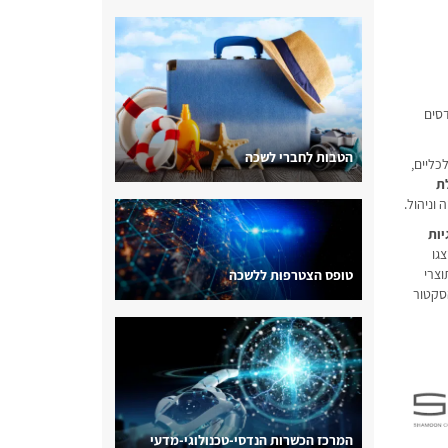
דסים
הטבות לחברי לשכה
כליים,
ת
יות
גו
צרי
טופס הצטרפות ללשכה
הסקטור
המרכז הכשרות הנדסי-טכנולוגי-מדעי