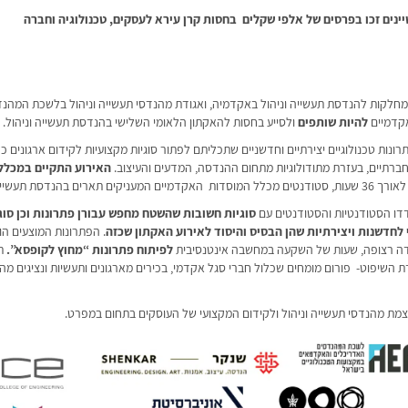
ינים זכו בפרסים של אלפי שקלים בחסות
קרן עירא לעסקים, טכנולוגיה וחברה
מחלקות להנדסת תעשייה וניהול באקדמיה, ואגודת מהנדסי תעשייה וניהול בלשכת המהנ
אקדמיים
להיות שותפים
ולסייע בחסות להאקתון הלאומי השלישי בהנדסת תעשייה וניהול.
נות טכנולוגיים יצירתיים וחדשניים שתכליתם לפתור סוגיות מקצועיות לקידום ארגונים כל
חברתיים, בעזרת מתודולוגיות מתחום ההנדסה, המדעים והעיצוב.
האירוע התקיים במכלל
ים תארים בהנדסת תעשייה וניהול.
ו הסטודנטיות והסטודנטים עם
סוגיות חשובות שהשטח מחפש עבורן פתרונות
וכן סוג
 לחדשנות ויצירתיות שהן הבסיס והיסוד לאירוע האקתון שכזה
. הפתרונות המוצעים הוצ
לפיתוח פתרונות “מחוץ לקופסא”.
תו
דת השיפוט- פורום מומחים שכלול חברי סגל אקדמי, בכירים מארגונים ותעשיות ונציגים מ
מת מהנדסי תעשייה וניהול ולקידום המקצועי של העוסקים בתחום במפרט.