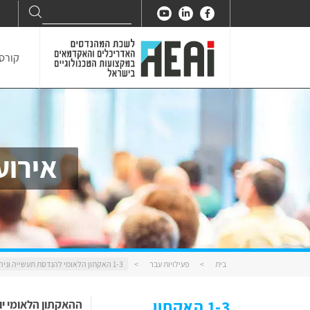
Search
Search
for:
קורסי
אירוע
בית
>
פעילויות עבר
>
1-3 האקתון הלאומי להנדסת תעשייה וניהול
1-3 האקתון
ההאקתון הלאומי יו