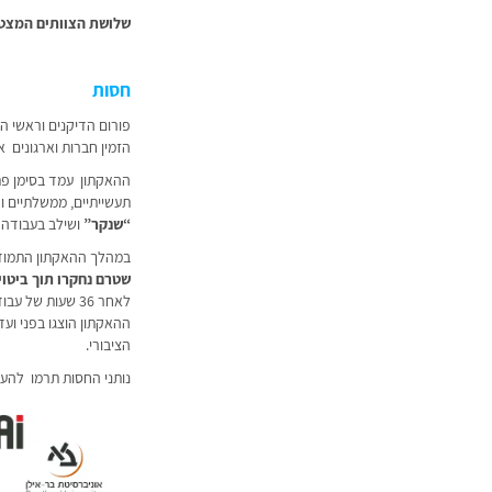
שלושת הצוותים המצטי
חסות
פורום הדיקנים וראשי ה
הזמין חברות וארגונים 
ההאקתון עמד בסימן פתרו
תעשייתיים, ממשלתיים ו
“שנקר”
ושילב בעבודה לאורך 36 שעות, סטודנטים מכלל המוסדות האקדמיים המעניק
במהלך ההאקתון התמודד
שטרם נחקרו תוך ביטוי
לאחר 36 שעות של עבודה רצופה, שעות של השקעה במחשבה אינטנסיבית
ההאקתון הוצגו בפני וע
הציבורי.
נותני החסות תרמו להעצ