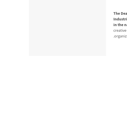
The Dea
Industr
in the 
creativ
organiz