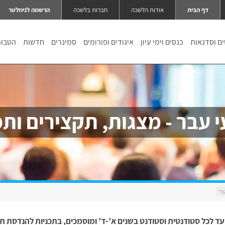
דף הבית
אודות הלשכה
חברות בלשכה
הרשמה לניוזלטר
ם וסדנאות
כנסים וימי עיון
איגודים ופורומים
סמינרים
חדשות
הטבו
י עבר - מצגות, תקצירים ותמ
עד לכל סטודנטית וסטודנט בשנים א’-ד’ ומוסמכים, בתכניות להנדסת ת