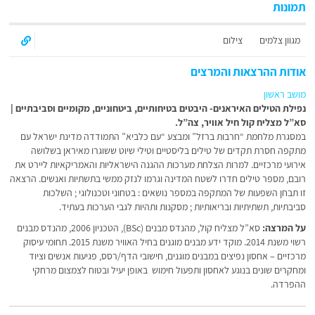
תמונות
מגוון צלמים
צילום
אודות ההרצאות והמרצים
מושב ראשון
נפילת הטילים האיראנים- היבטים בטיחותיים, ביטחוניים, מקומיים וסביבתיים |
סא”ל מצליח קול חיל אוויר, צה”ל.
במסגרת מלחמת “חרבות ברזל” ומבצע “עם כלביא” התמודדה מדינת ישראל עם
מתקפה חסרת תקדים של טילים בליסטיים וטילי שיוט ששוגרו מאיראן בשלושה
אירועי מרכזיים. למרות הצלחת מערכות ההגנה הישראליות והאמריקאיות ליירט את
רובם, מספר טילים חדרו לשטח המדינה וגרמו לנזק ממשי בתשתיות ואנשים. הרצאה
זו תבחן השפעות של המתקפה במספר נושאים : בטחוני וטכנולוגי ; השלכות
סביבתיות, תשתיתיות ובריאותיות ; מסקנות ותהיות לגבי הערכות בעתיד.
על המרצה:
סא”ל מצליח קול, מהנדס מבנים (BSc), הטכניון 2006, מהנדס מבנים
רשוי משנת 2014. מוקד ידע מבנים מוגנים בחיל האוויר משנת 2015. תחומי עיסוק
מרכזיים – אחסון נפיצים במבנים מוגנים, חישובי הדף/רסס, פגיעות אנשים וציוד
ומחקרים שונים בנוגע לאחסון ותפעול חימוש באופן יעיל ובטוח לצמצום מרחקי
ההפרדה.