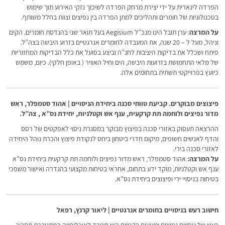
הפרדה לינארית על ידי יצירת מרחק הפרדה לשיכוך נזקי האירוע תוך שימוש
בטכנולוגיות של חומרים ותהליכים למתן הפרדה בין נפיצים וצוות בחלל משותף.
על המרצה
: ערן תובל הינו מנכ”ל Aegisium בעל תואר שני בהנדסת חומרים. הקים
וניהל, מעל ל – 20 שנה, את המעבדה לחומרים אנרגטיים בזרוע היבשה בצה”ל.
פיתח ושכלל את בדיקות היציבות לחנ”ה וביצע בפועל את כלל הבדיקות המחזוריות
של מלאי התחמושת בזרועות היבשה, הים וחיל האוויר ( באופן חלקי). כיום, משמש
כיועץ בפרוייקטי תשתית בתחומים אלה.
פיצוצים מבוקרים. קביעת טווחי סכנה ביחידת הניסויים | אהוד סטמפלר, ראש
מדור נפיצים ולוחמה תת קרקעית, ענף אש וקטלניות, יחידת נס”א , צה”ל.
ההרצאה תעסוק באזורי סכנה בפיצוץ מבוקר במסגרת ניסוי לאפקטים של רסס
והדף לאנשים חשופים, מיקום חדרי ביטחון ביחס לנקודת פיצוץ והכרת נוהל היחידה
לאזורי סכנה בירי.
על המרצה:
אהוד סטמפלר, ראש מדור נפיצים ולוחמה תת קרקעית ביחידת נס”א
ענף אש וקטלניות, מוקד ידע בתחום, אחראי בטיחות מקצועי בהגדרה ואישור משפכי
בטיחות בניסויי ירי ופיצוצים ביחידת נס”א.
חישוב רעש בניסויים בחומרים אנרגטיים | ליאור קרנץ, רפאל