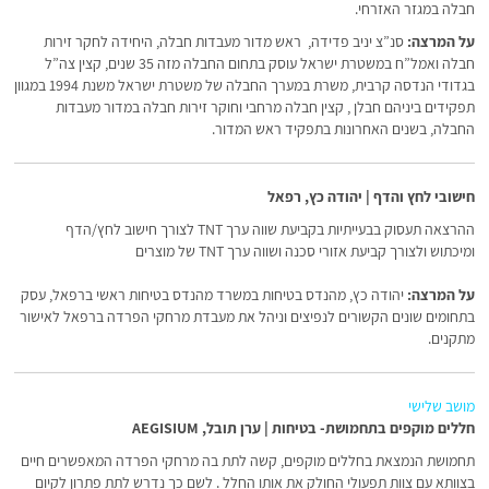
חבלה במגזר האזרחי.
על המרצה:
סנ”צ יניב פדידה, ראש מדור מעבדות חבלה, היחידה לחקר זירות
חבלה ואמל”ח במשטרת ישראל עוסק בתחום החבלה מזה 35 שנים, קצין צה”ל
בגדודי הנדסה קרבית, משרת במערך החבלה של משטרת ישראל משנת 1994 במגוון
תפקידים ביניהם חבלן , קצין חבלה מרחבי וחוקר זירות חבלה במדור מעבדות
החבלה, בשנים האחרונות בתפקיד ראש המדור.
חישובי לחץ והדף | יהודה כץ, רפאל
ההרצאה תעסוק בבעייתיות בקביעת שווה ערך TNT לצורך חישוב לחץ/הדף
ומיכתוש ולצורך קביעת אזורי סכנה ושווה ערך TNT של מוצרים
על המרצה:
יהודה כץ, מהנדס בטיחות במשרד מהנדס בטיחות ראשי ברפאל, עסק
בתחומים שונים הקשורים לנפיצים וניהל את מעבדת מרחקי הפרדה ברפאל לאישור
מתקנים.
מושב שלישי
חללים מוקפים בתחמושת- בטיחות | ערן תובל, AEGISIUM
תחמושת הנמצאת בחללים מוקפים, קשה לתת בה מרחקי הפרדה המאפשרים חיים
בצוותא עם צוות תפעולי החולק את אותו החלל . לשם כך נדרש לתת פתרון לקיום