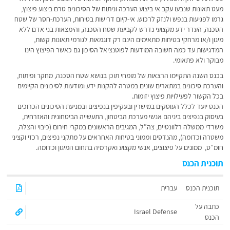
מעט תאונות שנבעו עקב אי ביצוע הערכה וניתוח של הסיכונים טרם ביצוע פיצוץ,
גרמו לפגיעות בנפש ולנזק לרכוש. אי-קיום דרישות בטיחות, הערכת-חסר של שטח
הסכנה, העדר ידע מקצועי נדרש לקביעת שטח הסכנה, והימצאות בני אדם ללא
מיגון ו/או מרחקי בטיחות מתאימים הינם רק דוגמאות לגורמי תאונות קשות,
המדגישות עד כמה חשובה המודעות לפוטנציאל הסיכון גם כאשר הפיצוץ הינו
מבוקר ולא פתאומי.
בכנס השנה התקיימו הרצאות של מומחי תוכן בנושא שטח הסכנה, מחקר ופיתוח,
והערכת סיכונים במתארים שונים במטרה להקנות ידע ומודעות לסיכונים הקיימים
בכל הקשור לפעילויות פיצוץ יזומות.
הכנס יועד לכלל העוסקים במישרין ובעקיפין בנפיצים ובמניעת הסיכונים הכרוכים
בעיסוק בנפיצים ביניהם אנשי מערכת הביטחון, התעשייה הביטחונית והאזרחית,
משרדי ממשלה רלוונטיים, צה”ל, המגיבים הראשונים במקרי חירום (כיבוי והצלה,
משטרה וכדומה), מהנדסים וממוני בטיחות האחראים על מתקני נפיצים, רכזי וקציני
חומ”ס, ממונים על פיצוצים, אנשי מקצוע ואקדמיה בתחום המיגון וכדומה.
תוכנית הכנס
תוכנית הכנס
עברית
כתבה על
Israel Defense
הכנס