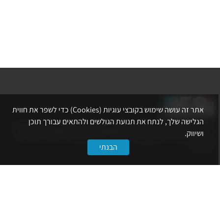
אתר זה עושה שימוש בקובצי עוגיות (Cookies) כדי לשפר את חווית
הגלישה שלך, לנתח את תנועת הגולשים ולהתאים עבורך תוכן
אתר לשכת המהנדסים, האדריכלים והאקדמאים בעלי המקצועות הטכנולוגיים
ושיווק.
מרכז את הפעילויות המקצועיות, ההשתלמויות, ההטבות ואירועי הפנאי לאנשי
המקצוע.
הבנתי
לשירותך
דף הבית
טופס הצטרפות ללשכה