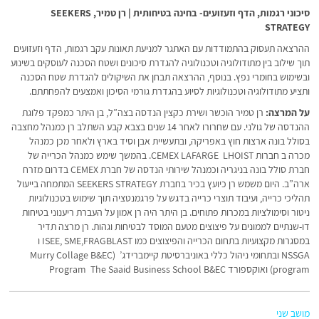
סיכוני רגמות, הדף וזעזועים- בחינה בטיחותית | רן טמיר, SEEKERS
STRATEGY
ההרצאה תעסוק בהתמודדות עם האתגר למניעת תאונות עקב רגמות, הדף וזעזועים
תוך שילוב בין מתודולוגיה וטכנולוגיה להגדרת סיכונים ושטח הסכנה לעוסקים בשינוע
ובשימוש בחומרי נפץ. בנוסף, ההרצאה תבחן את השיקולים להגדרת שטח הסכנה
ותציע מתודולוגיה וטכנולוגיות לסיוע בהגדרת גורמי הסיכון ואמצעים להפחתתם.
על המרצה:
רן טמיר הוכשר ושירת כקצין הנדסה בצה”ל, בן היתר כמפקד פלוגת
ההנדסה של גולני. עם שחרורו לאחר 14 שנים בצבא קבע השתלב רן כמנהל מחצבה
בסולל בונה ארצות חוץ באפריקה, ובתעשיית אבן וסיד בארץ ולאחר מכן כמנהל
מכרה ב חברות CEMEX LAFARGE LHOIST. בהמשך שימש כמנהל הכרייה של
חברת סולל בונה בניגריה וכמנהל שירותי הנדסה של חברת CEMEX בדרום מזרח
ארה”ב. היום משמש רן כיועץ בכיר בחברת SEEKERS STRATEGY המתמחה בייעול
תהליכי כרייה, ועיבוד תוצרי כרייה בדגש על פרגמנטציה תוך שימוש בטכנולוגיות
ניטור וסימולציות במכרות פתוחים. בן היתר היה רן אמון על העברת ריענוני בטיחות
דו-שנתיים לממונים על פיצוצים מטעם המוסד לבטיחות וגהות. רן מרצה תדיר
במסגרות מקצועיות בתחום הכרייה והפיצוצים כמו ISEE, SME,FRAGBLAST ו
NSSGA ובתחומי ניהול כללי באוניברסיטת קיימברידג’ (Murry Collage B&EC
program) ואוקספורד Program The Saaid Business School B&EC
מושב שני