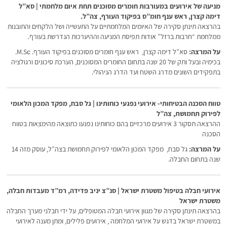
מניעה של אירועים במעורבות חומרים מסוכנים תחת איום מלחמתי | סא”ל
דימה קצרן, ראש ענף חומ”ס בפיקוד העורף, צה”ל.
בהרצאה תינתן סקירה של האיומים המלחמתיים על התעשייה ושל הלקחים והתובנות
ממלחמת “חרבות ברזל” אודות תפיסת המניעה וההיערכות הנדרשת בעורף.
על המרצה:
סא”ל דימה קצרן, ראש ענף חומרים מסוכנים בפיקוד העורף. M.Sс.
בכימיה ובעל ותק של 20 שנה בתחום החומרים המסוכנים, הערכת סיכונים ורגולציה
בתפקידים השונים מדרג השטח ועד הדרג הניהולי.
טווח הסכנה הבטיחותי- אירועי נפגעי כוחותינו | גל סבח, מפקד המכון הלאומי
לפירוק תחמושת, צה”ל
ההרצאה תסקור 3 אירועים מרכזיים בהם כוחותינו נפגעו כתוצאה מהימצאות בטווח
הסכנה
על המרצה:
גל סבח, מפקד המכון הלאומי לפירוק תחמושת בצה”ל, עוסק מזה 14
שנה בתחום החבלה.
אירועי חבלה בטיפול משטרת ישראל | סנ”צ יניב פדידה, רמ”ד מעבדות חבלה,
משטרת ישראל
בהרצאה תינתן סקירה של מגוון אירועי חבלה המטופלים, על ידי חבלני מערך החבלה
במשטרת ישראל בדגש על אירועי המלחמה , אירועים פלילים, ומתן מענה לאירועי