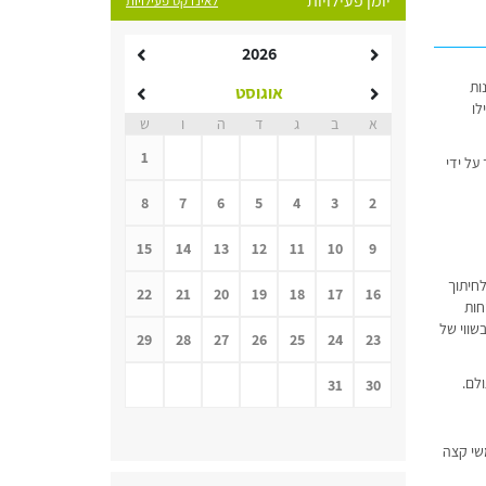
יומן פעילויות
לאינדקס פעילויות
2026
ות
אוגוסט
לו
א
ב
ג
ד
ה
ו
ש
1
על ידי
8
7
6
5
4
3
2
15
14
13
12
11
10
9
כונות לחיתוך
22
21
20
19
18
17
16
חות
שווי של
29
28
27
26
25
24
23
לם.
31
30
וקת למשתמשי קצה