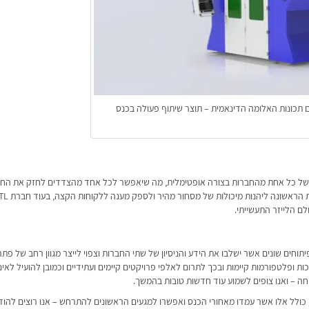
 לחיתוך וריתוך לתלת מימד המתבססת על לייזר OPA 6 עם תכונות האלומה הדינאמית – תוצר שיתוף פעולה בכנס
לות של כל אחת מהחברות בצורה אופטימלית, מה שיאפשר לכל אחד מהצדדים לחזק את הח
שבו ולהתרכז בחוזקות אותן הוא מציע – עבור סיון, מדובר בהזדמנות הר
ם הלייזר התעשייתי.
חים שונים אשר ישלבו את הידע והניסיון של שתי החברות וצפוי לייצר מגוון רחב של פתר
כות ופלטפורמות קיימות ובכך לתרום לאלפי פרויקטים קיימים ועתידיים וכמובן להועיל לאי
יחה – ואנו צופים לשמוע עוד חדשות טובות בהמשך.
 כולל אלו אשר עמדו מאחורי הכנס ואפשרו למגעים הראשונים להתרחש – אנו רוצים להוד