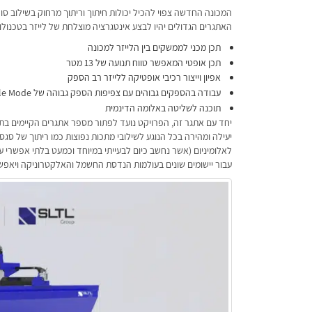
האתגרים הגדולים יהיו לבצע אינטגרציה מוצלחת של לייזר בטכנולוגיית OPA 6 עקב השוני שלו מטכנולוגיית לייזר סיב סטנדרטי, המתבטא בנושאי
תכן מכני לממשקים בין הלייזר למכונה
תכן אופטי המאפשר טווח תנועה של 13 מטר
אפיון וייצור רכיבי אופטיקה ללייזר רב הספק
עבודה בהספקים גבוהים עם צפיפות הספק גבוהה של Single Mode
תוכנה לשליטה באלומה הדינמית
יחד עם אתגר זה, הפרויקט נועד לפתור מספר אתגרים הקיימים בתעשי
לאלומיניום (אשר נחשב כיום לבעייתי במיוחד וכמעט בלתי אפשרי 
עבור יישומים שונים בעולמות הנדסת החשמל והאלקטרוניקה ויאפשר