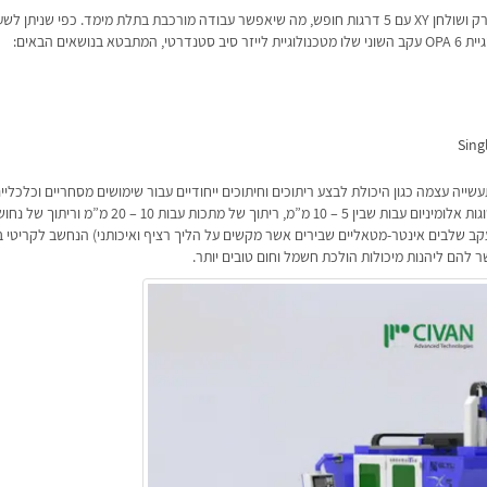
המכונה החדשה צפוי להכיל יכולות חיתוך וריתוך מרחוק בשילוב סורק ושולחן XY עם 5 דרגות חופש, מה שיאפשר עבודה מורכבת בתלת מימד. כפי ש
ם הבאים:
יה עצמה כגון היכולת לבצע ריתוכים וחיתוכים ייחודיים עבור שימושים מסחריים וכלכליי
יעילה ומהירה בכל הנוגע לשילובי מתכות נפוצות כמו ריתוך של סגסוגות אלומיניום עבות שבין 5 – 10 מ”מ, ריתוך של מתכות עבות 10 – 20 מ”מ 
עקב שלבים אינטר-מטאליים שבירים אשר מקשים על הליך רציף ואיכותני) הנחשב לקריטי ב
 להם ליהנות מיכולות הולכת חשמל וחום טובים יותר.