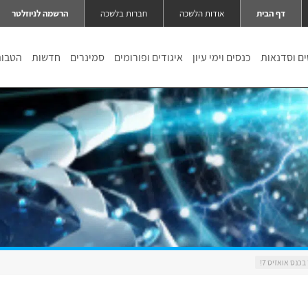
דף הבית
אודות הלשכה
חברות בלשכה
הרשמה לניוזלטר
ם וסדנאות
כנסים וימי עיון
איגודים ופורומים
סמינרים
חדשות
הטבו
נס אואזיס 7!