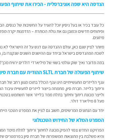
הנדסה היא שפה אוניברסלית - הכירו את שיתוף הפעולה
כל עובד בכיר או בעל ניסיון יוכל להעיד על החשיבות של כנסים. ה
ופיתוחים חדשים וכמובן גם את גולת הכותרת – הזדמנות יקרה מפז ל
מיזוגים.
מיותר לציין שגם כאן, עולם ההנדסה עם דגש על זה הישראלי לא נ
לשכת המהנדסים בישראל וביחד עם ההישגים השונים שנקצרו בו, נית
במה מדובר ואיך שוק עולמי בשווי של מיליארדי דולרים ירוויח מכך
שיתוף הפעולה של חברת SLTL ההודית עם חברת סיון הישראלית
וריתוך בלייזר. חברת סיון, מתמחה בייצור לייזרים לתעשיית עיבוד
ולייצר מכונת ריתוך וחיתוך בתלת ממד בלייזר אשר תשתמש בטכנולו
מעל 8 מיליארד דולר.
יחד עם הנתונים המרשימים, חשוב גם לציין את המפרט הטכני הייחו
המפרט המלא של החידוש הטכנולוגי
והיא משלבת בין התוצאות המשופרות של חברת סיון בפרמטרים של איכו