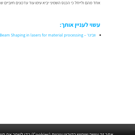
אחד מהם ולייחל כי הכנס השמיני יביא עימו עוד עדכונים חיוביים 
עשוי לעניין אותך:
וובינר – Beam Shaping in lasers for material processing >>
אתר זה עושה שימוש בקובצי עוגיות (Cookies) כדי לשפר את חווית הגלישה שלך, לנתח את תנועת הגולשים ולהתאים עבורך תוכן ושיווק.