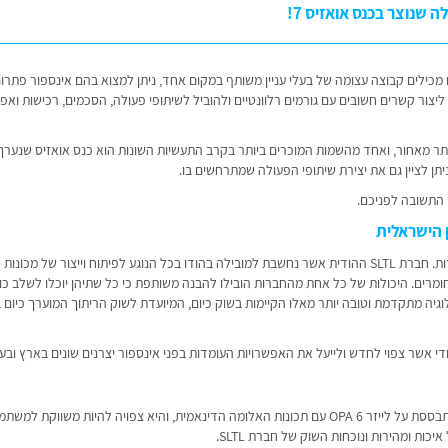
 שנוצר בכנס אואזיס 7!
ם מכילים קבוצה עצומה של בעלי עניין משותף במקום אחד, ניתן למצוא בהם אינספור פתרונ
יצור קשרים חשובים עם גורמים רלוונטיים ולהוביל לשיתופי פעולה, הסכמים, רכישות ואפי
ותר מאחור, ואחד מהשמות המוכרים ביותר בקרב התעשיות השונות הוא כנס אואזיס שנערך 
ן לציין גם את יצירת שיתופי הפעולה שמתרחשים בו.
? התשובה לפניכם.
ענף הלייזרים התעשייתיים הינו ענף הכולל בתוכו מגוון רחב של חברות. חברת SLTL ההודית אשר נחשבת למובילה בהודו בכל הנוגע לפיתוח וייצור של מ
 החומרים. היכולות של כל אחת מהחברות הובילו להבנה משותפת כי כל שתיהן יוכלו לשלב כו
גיה מתקדמת וטובה יותר מאלו הקיימות בשוק כיום, המיועדת לשוק הריתוך המוערך כיום ב
די אשר צפוי לחדש ולייעל את האפשרויות העומדות בפני אינספור יצרנים שונים בארץ ובעו
הפרויקט החדש צפוי להפיק מכונה לחיתוך וריתוך לתלת מימד המתבססת על לייזר OPA 6 עם תכונות האלומה הדינאמית, והיא צפויה להיות משו
ת ומהירות ונוכחות השוק של חברת SLTL.