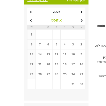
יומן פעילויות
לאינדקס פעילויות
2026
אוגוסט
משך עליה בהספק ובבהירות, לקראת השגה של מקורות סיב מבוססי ראמאן עם הספק של multi-kW
א
ב
ג
ד
ה
ו
ש
1
8
7
6
5
4
3
2
 מודלית,
15
14
13
12
11
10
9
אן
22
21
20
19
18
17
16
29
28
27
26
25
24
23
ראמאן
31
30