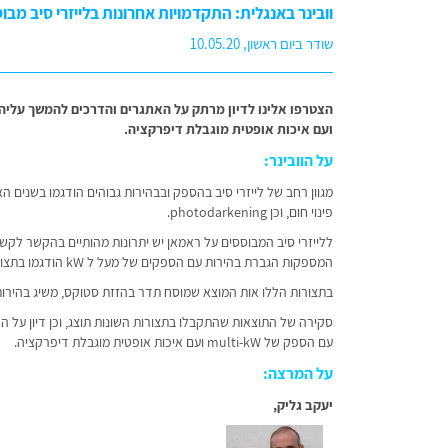
וובינר באנגלית: התקדמויות אחרונות בלייזרי סיב מ
שודר ביום ראשון, 10.05.20
ועם איכות אופטית מוגבלת דיפרקציה.
על הוובינר:
מגוון רחב של לייזרי סיב בהספק ובבהירות גבוהים הודגמו בשנים ה
פינוי חום, וכן photodarkening.
ללייזרי סיב המבוססים על ראמאן יש יתרונות מהותיים בהקשר לקשיי
המספקות הגברת בהירות עם הספקים של מעל ל kW הודגמו בתצורות של לייזר ו/או מגברים עם סיבי graded index 2090W, וכן בתצורות 1200W clad pumping.
בתצורות הללו אות המוצא שמוסח תדר בהזזת סטוקס, משיג בהירות
סקירה של התוצאות שהתקבלו בתצורות השונות תוצג, וכן דיון על
עם הספק של multi-kW ועם איכות אופטית מוגבלת דיפרקציה.
על המרצה:
יעקב גליק,