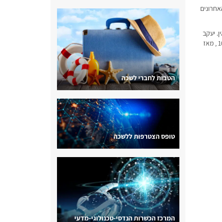
אחרונים
ואין. יעקב
בילה שנת שבתון (2016) במעבדות המחקר של צבא ארה”ב (ARL) ליד ושינגטון DC, ועסק בפיתוח לייזרי סיב ברמות הספק של >100W , מאז
הטבות לחברי לשכה
טופס הצטרפות ללשכה
המרכז הכשרות הנדסי-טכנולוגי-מדעי