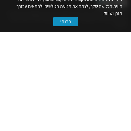
חווית הגלישה שלך, לנתח את תנועת הגולשים ולהתאים עבורך
תוכן ושיווק.
אתר לשכת המהנדסים, האדריכלים והאקדמאים בעלי המקצועות הטכנולוגיים
מרכז את הפעילויות המקצועיות, ההשתלמויות, ההטבות ואירועי הפנאי לאנשי
הבנתי
המקצוע.
לשירותך
דף הבית
טופס הצטרפות ללשכה
אינדקס פעילויות
קורסים מקצועיים
הטבות
הצעות עבודה
קישורים
הרשמה לניוזלטר