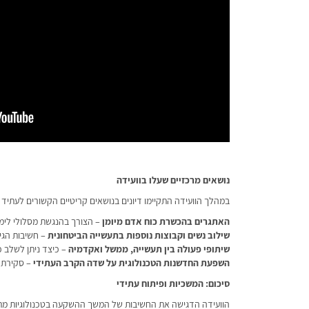
נושאים מרכזיים שעלו בוועידה
במהלך הוועידה התקיימו דיונים בנושאים קריטיים הקשורים לעתיד ההי
האתגרים בהכשרת כוח אדם מיומן
– הצורך בהנגשת מסלולי לימו
שילוב נשים וקבוצות נוספות בתעשייה הביטחונית
– חשיבות הגיו
שיתופי פעולה בין תעשייה, ממשל ואקדמיה
– כיצד ניתן לשלב כ
השפעת החדשנות הטכנולוגית על שדה הקרב העתידי
– סקירת מ
סיכום: המשכיות ופיתוח עתידי
הוועידה הדגישה את החשיבות של המשך ההשקעה בטכנולוגיות מת