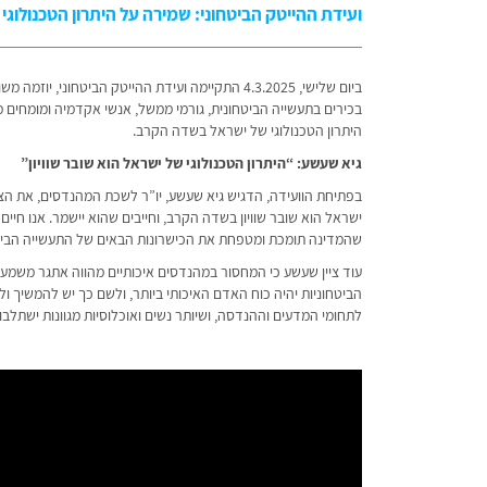
ועידת ההייטק הביטחוני: שמירה על היתרון הטכנולוגי
ביום שלישי, 4.3.2025 התקיימה ועידת ההייטק הביטחוני, יוזמה משותפת של
בכירים בתעשייה הביטחונית, גורמי ממשל, אנשי אקדמיה ומומחים מ
היתרון הטכנולוגי של ישראל בשדה הקרב.
גיא שעשע: “היתרון הטכנולוגי של ישראל הוא שובר שוויון”
בפתיחת הוועידה, הדגיש גיא שעשע, יו”ר לשכת המהנדסים, את הצ
ישראל הוא שובר שוויון בשדה הקרב, וחייבים שהוא יישמר. אנו חיי
שהמדינה תומכת ומטפחת את הכישרונות הבאים של התעשייה הביט
עוד ציין שעשע כי המחסור במהנדסים איכותיים מהווה אתגר משמע
הביטחוניות יהיה כוח האדם האיכותי ביותר, ולשם כך יש להמשיך 
לתחומי המדעים וההנדסה, ושיותר נשים ואוכלוסיות מגוונות ישתלבו