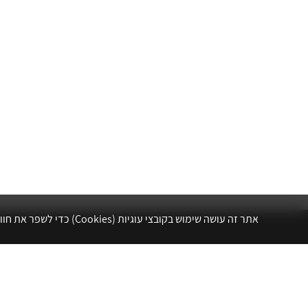
אתר זה עושה שימוש בקובצי עוגיות (Cookies) כדי לשפר את חווית הגלישה שלך, לנתח את תנועת הגולשים ולהתאים עבורך תוכן ושיווק.
אתר לשכת המהנדסים, האדריכלים והאקדמאים
בעלי המקצועות הטכנולוגיים מרכז את הפעילויות