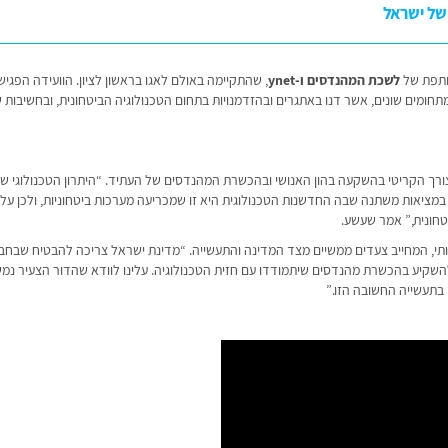
 של ישראל
לשכת המהנדסים ו-ynet
, שהתקיימה באולם לאגו בראשון לציון. הוועידה הפגיש
תחומים שונים, אשר דנו באתגרים ובהזדמנויות בתחום הטכנולוגיה הביטחונית, ובחשיבות 
ורך הקריטי בהשקעה בהון האנושי ובהכשרת המהנדסים של העתיד. “היתרון הטכנולוגי ש
ם במציאות משתנה שבה החדשנות הטכנולוגית היא זו שמכריעה מערכות ביטחוניות, ולכן עלינ
חונית,” אמר שעשע.
ותי, המחייב צעדים ממשיים מצד המדינה והתעשייה. “מדינת ישראל צריכה להבטיח שבחב
ולהשקיע בהכשרת מהנדסים שיתמודדו עם חזית הטכנולוגיה. עלינו לוודא שהדור הצעיר נמ
 בתעשייה החשובה הזו.”