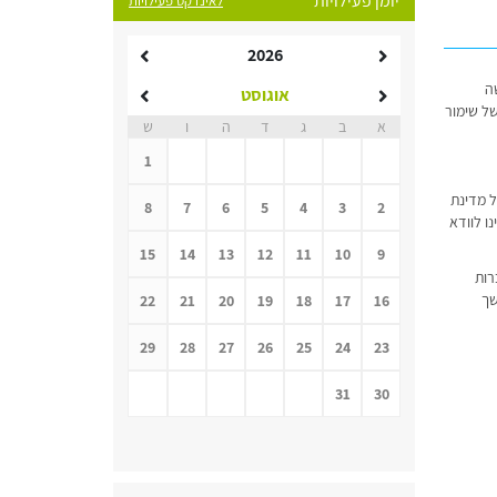
יומן פעילויות
לאינדקס פעילויות
2026
ה
אוגוסט
של שימור
א
ב
ג
ד
ה
ו
ש
1
ל מדינת
8
7
6
5
4
3
2
ו לוודא
15
14
13
12
11
10
9
רות
שך
22
21
20
19
18
17
16
29
28
27
26
25
24
23
31
30