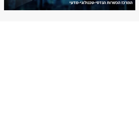
המרכז הכשרות הנדסי-טכנולוגי-מדעי