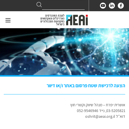
Search
Search
for:
הצעה לרכישת שטח פרסום באתר ו/או דיוור
אושרית יפרח – מנהל שיווק וקשרי חוץ
03-5205821, נייד 052-9546946
דוא”ל oshrit@aeai.org.il