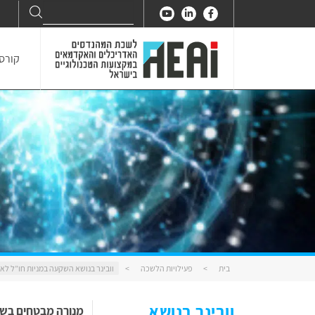
Search
Search
for:
קורסי
בית
>
פעילויות הלשכה
>
וובינר בנושא השקעה במניות חו”ל לא 
וובינר בנושא
מנורה מבטחים בשי