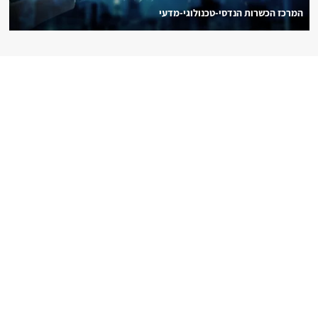
המרכז הכשרות הנדסי-טכנולוגי-מדעי