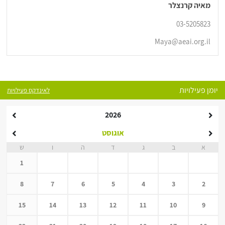
מאיה קרנצלר
03-5205823
Maya@aeai.org.il
יומן פעילויות
לאינדקס פעילויות
2026
אוגוסט
א
ב
ג
ד
ה
ו
ש
1
8
7
6
5
4
3
2
15
14
13
12
11
10
9