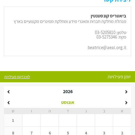
ביאטריס קונסטנטין
מנהלת מחלקת חברוּת ומאגרי מידע ומחלקת סמינרים מקצועיים בארץ
טלפון: 03-5205810
פקס: 03-5275346
beatrice@aeai.org.il
יומן פעילויות
לאינדקס פעילויות
2026
אוגוסט
א
ב
ג
ד
ה
ו
ש
1
8
7
6
5
4
3
2