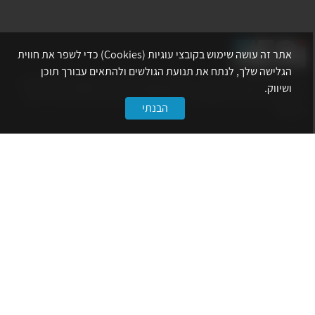
אתר זה עושה שימוש בקובצי עוגיות (Cookies) כדי לשפר את חווית
הגלישה שלך, לנתח את תנועת הגולשים ולהתאים עבורך תוכן
אתר לשכת המהנדסים, האדריכלים והאקדמאים בעלי המקצועות הטכנולוגיים
ושיווק.
מרכז את הפעילויות המקצועיות, ההשתלמויות, ההטבות ואירועי הפנאי לאנשי
הבנתי
המקצוע.
לשירותך
דף הבית
טופס הצטרפות ללשכה
אינדקס פעילויות
קורסים מקצועיים
הטבות
הצעות עבודה