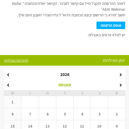
לאחר ההרשמה יתקבל מייל עם קישור לוובינר. הקישור ישלח מכתובת:” Nofar
AEAI Webinar”
חשוב לוודא כי הרישום יבוצע מכתובת הדוא”ל עליו מוגדר חשבון הזום שלך.
טופס הרשמה
יש למלא פרטים באנגלית.
יומן פעילויות
לאינדקס פעילויות
2026
אוגוסט
א
ב
ג
ד
ה
ו
ש
1
8
7
6
5
4
3
2
15
14
13
12
11
10
9