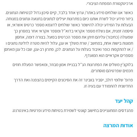
ארכיטקטורת המפתח הציבורי.
כאשר אנו שולחים מידע באתר/ ערוץ אחד בלבד, קיים סיכון גדול לבטיחות הנתונים.
ביזור מידע יכול לשרת אותנו כיום בפתרונות יעילים לנתונים בתנועה ונתונים במנוחה.
הבעלות על המידע יכולה להישמר כאשר שולחים לדוגמא מספר כרטיס אשראי, או
סיסמה זמנית, אם נשלח מספר אקראי בדוא”ל ומספר אקראי אחר במסרון כך
שפעולה (כחיבור) עליהם תיתן את מספר הכרטיס בפועל. בצורה דומה, אחסון
תמונות בישות אחת, במחשב / שרת משלך או ענן, עלול להיות מטרה לזליגת נתונים ו
/ או להתקפות כופר ואיבוד בעלות על הנתונים. לכן, פתרון רב-ענן, שבו כל ענן מאחסן
מספרים אקראיים הוא המועדף.
בלוקצ’ין משלים את הפתרונות הנ”ל בבניית אמון מבוזר, ומאפשר הפעלת חוזים
חכמים שפרטיהם מוסתרים.
פרופ’ שלומי דולב, יסביר בוובינר זה את הסיכונים הקיימים בהצפנה ואת הדרך
החדשנית להתמודד עם בעיה זו.
קהל יעד
מהנדסים המתעניינים בחישוב קוונטי לשמירת בטיחות מידע ופרטיות באינטרנט.
אודות המרצה