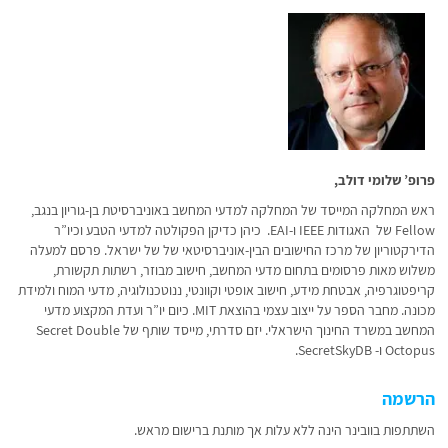
פרופ’ שלומי דולב,
ראש המחלקה המייסד של המחלקה למדעי המחשב באוניברסיטת בן-גוריון בנגב,
Fellow של האגודות IEEE ו-EAI. כיהן כדיקן הפקולטה למדעי הטבע וכיו”ר
הדירקטוריון של מרכז החישובים הבין-אוניברסיטאי של של ישראל. פרסם למעלה
משלוש מאות פרסומים בתחום מדעי המחשב, חישוב מבוזר, רשתות תקשורת,
קריפטוגרפיה, אבטחת מידע, חישוב אופטי וקוונטי, ננוטכנולוגיה, מדעי המוח ולמידת
מכונה. מחבר הספר על ייצוב עצמי בהוצאת MIT. כיום יו”ר ועדת המקצוע מדעי
המחשב במשרד החינוך הישראלי. יזם סדרתי, מייסד שותף של Secret Double
Octopus ו- SecretSkyDB.
הרשמה
השתתפות בוובינר הינה ללא עלות אך מותנת ברישום מראש.