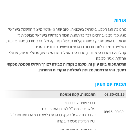
אודות
מהפיכת הגז הטבעי בישראל בעיצומה . כיום יותר מ- 70% מייצור החשמל בישראל
מגיע מגז טבעי ובהתאם לכך כל תחנות הכוח הפרטיות בישראל מבוססות גז
טבעי. יום העיון יעסוק בניתוח תקלות תפעול ותחזוקה של טורבינות גז, ניטור ארובות,
רגולציה מחייבת לתחנות כוח גז טבעי ובנושאים מרתקים נוספים.
קהל היעד: מהנדסי מכונות, מהנדסי חשמל, מהנדסי כימיה, מנהלי תפעול, מנהלי
אחזקה, אנשי סביבה
ההשתתפות ביום עיון זה, מקנה 2 נקודות צבירה לצורך חידוש הסמכת מפקחי
ריתוך. זוהי הזדמנות מצוינת להשלמת הנקודות החסרות.
תכנית יום העיון
08:30-09:15
התכנסות, קפה ומאפה
דברי פתיחה וברכות:
גיל שביט – מנכ”ל לשכת המהנדסים
09:30- 09:15
יהודה רודל – יו”ר ענף גז טבעי בלשכת המהנדסים ומנכ”ל
PCI הנדסת מכשור ובקרה