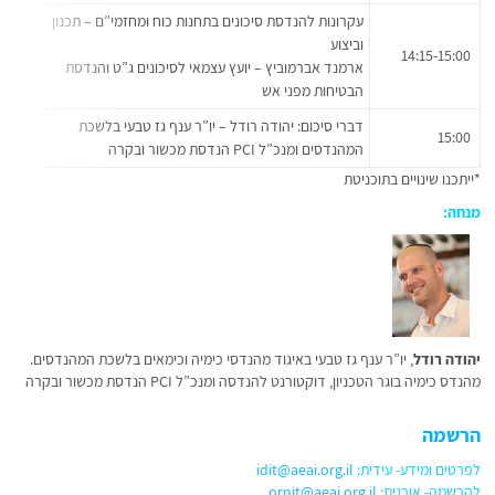
עקרונות להנדסת סיכונים בתחנות כוח ומחזמי”ם – תכנון
וביצוע
14:15-15:00
ארמנד אברמוביץ – יועץ עצמאי לסיכונים ג”ט והנדסת
הבטיחות מפני אש
דברי סיכום: יהודה רודל – יו”ר ענף גז טבעי בלשכת
15:00
המהנדסים ומנכ”ל PCI הנדסת מכשור ובקרה
*ייתכנו שינויים בתוכניטת
מנחה:
יהודה רודל
, יו”ר ענף גז טבעי באיגוד מהנדסי כימיה וכימאים בלשכת המהנדסים.
מהנדס כימיה בוגר הטכניון, דוקטורנט להנדסה ומנכ”ל PCI הנדסת מכשור ובקרה
הרשמה
לפרטים ומידע- עידית:
idit@aeai.org.il
להרשמה- אורנית:
ornit@aeai.org.il