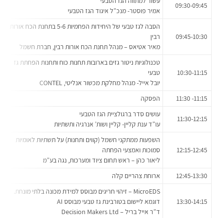
עשור למתווה הגז הטבעי
09:30-09:45
אמיר פוסטר- מנכ”ל איגוד הגז הטבעי
הסבה לגז טבעי של
היחידות הפחמיות 5-6 בתחנת הכח
אורות
09:45-10:30
רבין
מאיר אטיאס – מנהל תחנת הכח אורות רבין, חברת חשמל
טכנולוגיות ניטור גזים בארובות תחנות כוח ותחנות הפחתת גז
10:30-11:15
טבעי
יובל אייל- מנהל מחלקת מכשור אנליטי, CONTEL
11:15- 11:30
הפסקה
עושים סדר ברגולציית הגז הטבעי
11:30-12:15
עו”ד ענת קליין- קליין ושות’ אנרגיה ותשתיות
השפעות ממתקני חשמל (קווים ותחנות) על תשתיות לאומיות
12:15-12:45
סמוכות ואמצעי הפחתה
ליאור כהן – ראש תחום ציוד ומערכות, נגה בע”מ
12:45-13:30
ארוחת צהריים קלה
MicroEDS – זיהוי חריגים מבוסס למידת מכונה בלתי מונחת.
13:30-14:15
דוגמא ליישום בטורבינת גז טבעי מבוסס AI
ד”ר אייל בריל – Decision Makers Ltd