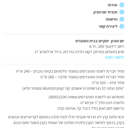
אודות
תכנית יום העיון
הרשמה
ליצירת קשר
יום העיון יתקיים בבית המהנדס
רחוב דיזינגוף 200 , ת”א
חניון בתשלום במרחק דקות הליכה בודדות, ברח’ ארלוזורוב 17
להסבר הגעה
מחיר חבר/ת לשכת המהנדסים במעמד פלטיניום בקיזוז כוכבים – 240 ש”ח
מחיר חבר/ת לשכת המהנדסים במעמד סילבר – 280 ש”ח
מחיר מלא – 320 ש”ח
*10% הנחה ל5 הנרשמים הראשונים: קוד קופון NGAS10 (ממחיר מלא)
התשלום הנו ללשכת המהנדסים עמותה 580021236.
הלשכה הינה מלכ”ר אין מע”מ.
הרישום ליום העיון כולל כיבוד קל, וארוחה קלה
זכאי מלגת קרן ידע הנדסי-אקדמי יוכלו לנצל מלגה בהתאם לקריטריונים הנהוגים
בקרן, בכפוף לאישור הקרן וליתרת המלגה של העמית בקרן במועד סיום הכנס.