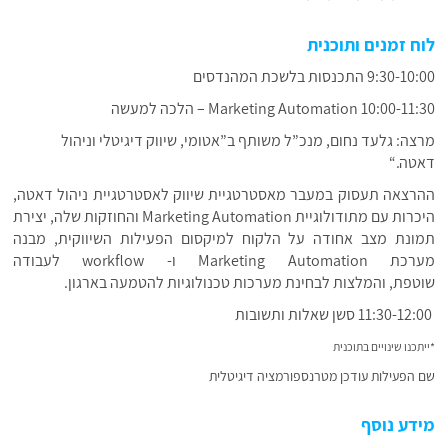
לוח זמנים ותוכנית
9:30-10:00
התכנסות בלשכת המהנדסים
10:00-11:30
Marketing Automation
– הלכה למעשה
מרצה:
גלעד נחום, מנכ”ל משותף ב”אטומי, שיווק דיגיטלי וניהול
דאטה
“.
ההרצאה תעסוק במעבר מאסטרטגיית שיווק לאסטרטגיית ניהול דאטה,
היכרות עם מתודולוגיית Marketing Automation והחוזקות שלה, יצירת
תמונת מצב אחודה על הלקוח למיקסום הפעילות השיווקית, מבנה
מערכת Marketing Automation ו- workflow לעבודה
שוטפת, והמלצות לבחינת מערכות טכנולוגיות להטמעה בארגון.
11:30-12:00
סשן שאלות ותשובות
*
ייתכנו שינויים בתוכנית
שם הפעילות עודכן מטרנספורמציה דיגיטלית
מידע נוסף