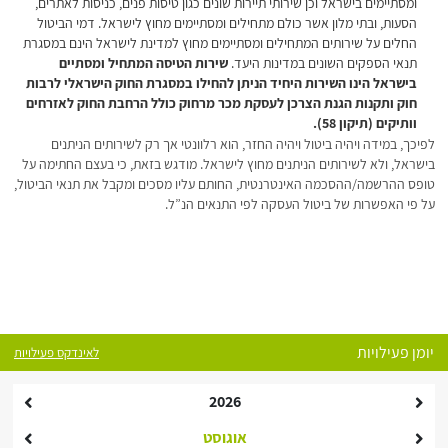
ומסתיימים בישראל וכן שירותי תיירות שונים כגון טיסות פנים, כניסות לאתרים,
הסעות, ובתי מלון אשר כולם מתחילים ומסתיימים מחוץ לישראל. דמי הביטול
החלים על שירותים המתחילים ומסתיימים מחוץ למדינת לישראל הינם במסגרת
תנאי הספקים השונים במדינות היעד.
שירות הטיסה המתחיל ומסתיים
בישראל הינו השירות היחיד הניתן להחילו במסגרת החוק הישראלי לרבות
חוק ותקנות הגנת הצרכן לעסקת מכר מרחוק כולל הרחבת החוק לאזרחים
וותיקים (תיקון 58).
לפיכך, במידה ויהיה ביטול ויהיה החזר, הוא רלוונטי אך רק לשירותים הניתנים
בישראל, ולא לשירותים הניתנים מחוץ לישראל. מודגש בזאת, כי בעצם החתימה על
טופס ההרשמה/ההסכמה האינטרנטית, החותם עליו מסכים ומקבל את תנאי הביטול,
על פי האפשרות של ביטול העסקה לפי התנאים הנ”ל.
יומן פעילויות
לאינדקס פעילויות
2026
אוגוסט