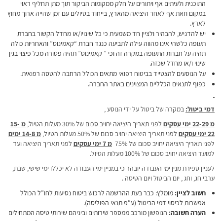
התוכנית ולעיתים אף ויתורים על חלק ממקומות הביקור תוך מתן תחליף ראוי
במקום וזאת אף לאחר היציאה מהארץ, בייחוד בטיולים עם זמן שהייה ארוך מחוץ
לארץ.
יש להדגיש, להבהיר ולציין חד משמעית כי כל שינויו/או מחדל הקשור בחברת
תעופה כלשהי אינו מהווה עילה לתביעה כנגד חברת “קאמינוס” והאחריות כולה
תהיה על חברות התעופה במקרה זה וכי ” קאמינוס” תהיה פטורה מכל פיצוי בגין
שינוי ו/או מחדל שכזה.
על הנוסעים להצטייד בביטוח רפואי מתאים הכולל הרחבה להטסה רפואית.
כפוף לתנאים הכלליים המצוינים באתר החברה.
דמי ביטול:
במקרה של ביטול על ידי הנוסע ,
מ 22-29 ימי עסקים
לפני תאריך היציאה יחויב סכום של 30% מעלות הטיול,
מ 15-
22 ימי עסקים
לפני תאריך היציאה יחויב סכום של 50% מעלות הטיול,
מ 14-8 ימים
לפני תאריך היציאה יחויב סכום של 75%
מ 7 ימי עסקים
לפני תאריך היציאה ועד
למועד היציאה יחויב סכום של 100% מעלות הטיול.
לעניין ספירת מנין ימי העבודה יובהר כי במניין ימי העבודה לא יכללו ימי שישי, שבת,
ערבי חג, וחג , יום הביטול ויום הטיסה .
חשוב לציין:
מומלץ: כבר בעת ההרשמה לרכוש ביטוח נסיעות לחו”ל הכולל
אפשרות לכיסוי דמי הביטול (ע”פ תנאי הפוליסה).
הערה חשובה:
הנופשון מורכב ממספר שירותים וביניהם שירותי טיסה המתחילים