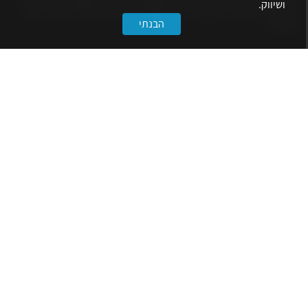
ושיווק.
מרכז את הפעילויות המקצועיות, ההשתלמויות, ההטבות ואירועי הפנאי לאנשי
הבנתי
המקצוע.
לשירותך
דף הבית
טופס הצטרפות ללשכה
אינדקס פעילויות
קורסים מקצועיים
הטבות
הצעות עבודה
קישורים
הרשמה לניוזלטר
הסתדרות המהנדסים
קרן ידע הנדסי-אקדמי