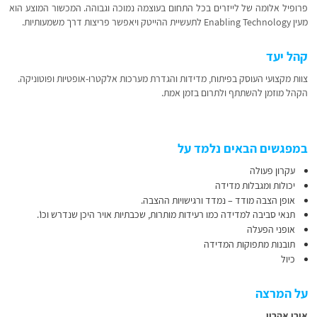
פרופיל אלומה של לייזרים בכל התחום בעוצמה נמוכה וגבוהה. המכשור המוצע הוא
מעין Enabling Technology לתעשיית ההייטק ויאפשר פריצות דרך משמעותיות.
קהל יעד
צוות מקצועי העוסק בפיתוח, מדידות והגדרת מערכות אלקטרו-אופטיות ופוטוניקה.
הקהל מוזמן להשתתף ולתרום בזמן אמת.
במפגשים הבאים נלמד על
עקרון פעולה
יכולות ומגבלות מדידה
אופן הצבה מודד – נמדד ורגישויות ההצבה.
תנאי סביבה למדידה כמו רעידות מותרות, שכבתיות אויר היכן שנדרש וכו’.
אופני הפעלה
תובנות מתפוקות המדידה
כיול
על המרצה
אורן אהרון