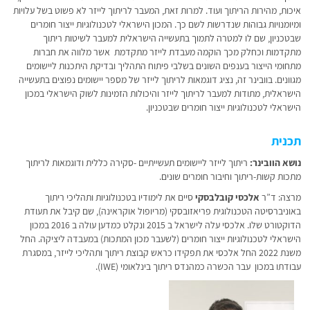
איכות, מהירות הריתוך ועוד. למרות זאת, המעבר לריתוך לייזר לא פשוט בשל עלויות
ומיומנויות גבוהות שנדרשות לשם כך. המכון הישראלי לטכנולוגיות ייצור חומרים
שבטכניון, שם לו למטרה לתמוך בתעשייה הישראלית למעבר לשיטות ריתוך
מתקדמות וכחלק מכך הוקמה מעבדת לייזר מתקדמת אשר מלווה את חברות
מתחומי הייצור בענפים השונים בשלבי פיתוח התהליך ובדיקת היתכנות ליישומים
מגוונים. בוובינר זה, נציג דוגמאות לריתוך לייזר של מספר יישומים נפוצים בתעשייה
הישראלית, מתודות למעבר לריתוך לייזר והיכולות הזמינות לשוק הישראלי במכון
הישראלי לטכנולוגיות ייצור חומרים שבטכניון.
תכנית
נושא הוובינר:
ריתוך לייזר ליישומים תעשייתיים -סקירה כללית ודוגמאות לריתוך
מתכות קשות-ריתוך וחיבור חומרים שונים.
מרצה: ד”ר
אלכסי קובלבסקי
סיים את לימודיו בטכנולוגיות ותהליכי ריתוך
באוניברסיטה הטכנולוגית פריאזובסקי (מריופול אוקראינה), שם קיבל את תעודת
הדוקטורט שלו. אלכסי עלה לישראל ב 2015 ונקלט כמדען עולה ב 2016 במכון
הישראלי לטכנולוגיות ייצור חומרים (לשעבר מכון המתכות) במעבדה ליציקה. החל
משנת 2022 החל אלכסי את תפקידו כראש קבוצת ריתוך ותהליכי לייזר, במסגרת
עבודתו במכון עבר הכשרה כמהנדס ריתוך בינלאומי (IWE).