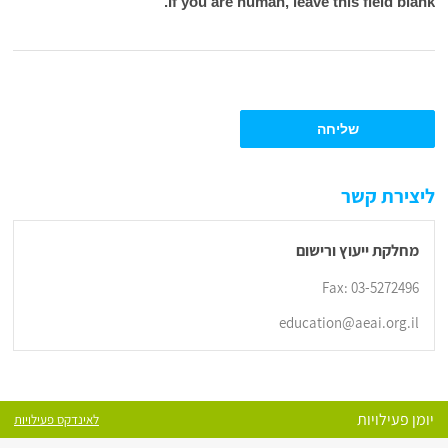
If you are human, leave this field blank.
שליחה
ליצירת קשר
מחלקת ייעוץ ורישום
Fax: 03-5272496
education@aeai.org.il
יומן פעילויות
לאינדקס פעילויות