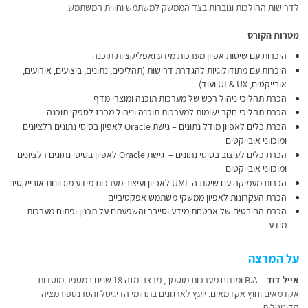
לדרישות ההולכות וגוברות בצד הממשק למשתמש וחווית המשתמש.
מטרות הקורס
היכרות עם שיטות אפיון מערכות מידע ואפליקציות תוכנה
היכרות עם מתודולוגיות להגדרת דרישות (תהליכים, נתונים, ביצועים, אירועים,
אובייקטים, UI & UX ועוד)
הכרת תהליכי ניהול רכש של מערכות תוכנה ומוצרי מדף
הכרת תהליכי חקר ישימות למערכות תוכנה וניהול מכרז לספקי תוכנה
הכרת כלים לאפיון מודל נתונים – גישת Oracle לאפיון בסיסי נתונים רלציונים
ומוכווני אובייקטים
הכרת כלים לעיצוב בסיסי נתונים – גישת Oracle לאפיון בסיסי נתונים רלציונים
ומוכווני אובייקטים
הכרות מעמיקה עם שיטת ה UML לאפיון ועיצוב מערכות מידע מוכוונות אובייקטים
הכרת העקרונות לאפיון ממשקי משתמש אפקטיביים
הכרת ההיבטים של אבטחת מידע וסייבר והשפעתם על תכנון ופתוח מערכות
מידע
על המרצה
אייל דוד
– B.A ומנתח מערכות מוסמך, מרצה מזה 18 שנים במספר מוסדות
אקדמאים וחוץ אקדמאים. יועץ לארגונים בתחומי הדיגיטל והטרנספורמציה
הדיגיטלית.