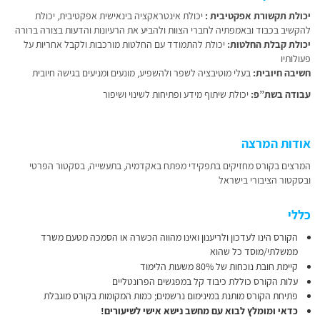
יכולת תקשורת אפקטיבית
:
יכולת אינטראקציה בינאישית אפקטיבית, יכולת
להקשיב בכבוד ובאמפתיה לחברי הצוות ולהביע את הרעיונות והדעות בצורה ברורה
יכולת קבלת החלטות
:
יכולת להתמודד עם החלטות מורכבות ולקבל אחריות על
פעולותיו
חשיבה חיובית:
בעלי מוטיבציה לשפר ולהשפיע, מונעים ומניעים בגישה חיובית
עבודה בשת”פ:
יכולת שיתוף מידע ופתיחות לשינוי ושיפור
אודות המרצה
המרצים בקורס מחזיקים בתפקידי מפתח באקדמיה, בתעשייה, בסקטור הפרטי
ובסקטור הציבורי בישראל
כללי
הקורס הינו לעדכון ולריענון ואינו מהווה הכשרה או הסמכה מטעם משרד
ממשלתי/מוסד כל שהוא
קיימת חובת נוכחות של 80% משעות הלימוד
עלות הקורס כוללת כיבוד קל במפגשים הפרונטליים
פתיחת הקורס מותנת במינימום נרשמים; כמות המקומות בקורס מוגבלת
כדאי ומומלץ לבוא עם מחשב נישא אישי לשיעורים!