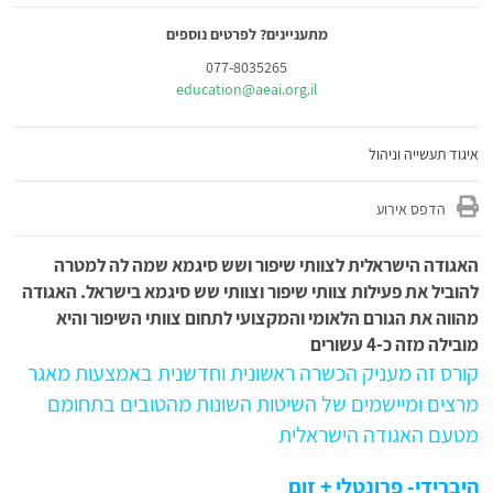
מתעניינים? לפרטים נוספים
077-8035265
education@aeai.org.il
איגוד תעשייה וניהול
הדפס אירוע
האגודה הישראלית לצוותי שיפור ושש סיגמא שמה לה למטרה
להוביל את פעילות צוותי שיפור וצוותי שש סיגמא בישראל. האגודה
מהווה את הגורם הלאומי והמקצועי לתחום צוותי השיפור והיא
מובילה מזה כ-4 עשורים
קורס זה מעניק הכשרה ראשונית וחדשנית באמצעות מאגר
מרצים ומיישמים של השיטות השונות מהטובים בתחומם
מטעם האגודה הישראלית
היברידי- פרונטלי + זום