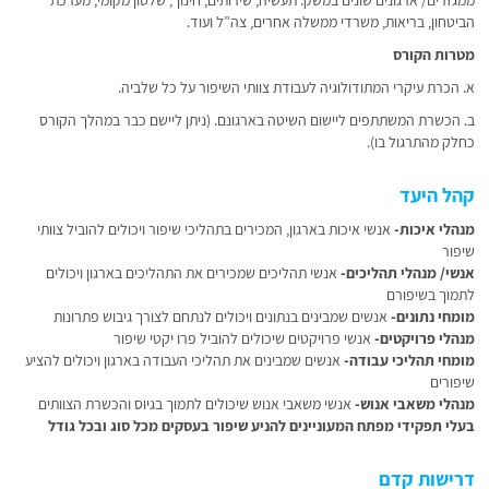
ממגזרים/ ארגונים שונים במשק: תעשיה, שירותים, חינוך, שלטון מקומי, מערכת
הביטחון, בריאות, משרדי ממשלה אחרים, צה”ל ועוד.
מטרות הקורס
א. הכרת עיקרי המתודולוגיה לעבודת צוותי השיפור על כל שלביה.
ב. הכשרת המשתתפים ליישום השיטה בארגונם. (ניתן ליישם כבר במהלך הקורס
כחלק מהתרגול בו).
קהל היעד
מנהלי איכות-
אנשי איכות בארגון, המכירים בתהליכי שיפור ויכולים להוביל צוותי
שיפור
אנשי/ מנהלי תהליכים-
אנשי תהליכים שמכירים את התהליכים בארגון ויכולים
לתמוך בשיפורם
מומחי נתונים-
אנשים שמבינים בנתונים ויכולים לנתחם לצורך גיבוש פתרונות
מנהלי פרויקטים-
אנשי פרויקטים שיכולים להוביל פרו יקטי שיפור
מומחי תהליכי עבודה-
אנשים שמבינים את תהליכי העבודה בארגון ויכולים להציע
שיפורים
מנהלי משאבי אנוש-
אנשי משאבי אנוש שיכולים לתמוך בגיוס והכשרת הצוותים
בעלי תפקידי מפתח
המעוניינים להניע שיפור בעסקים מכל סוג ובכל גודל
דרישות קדם