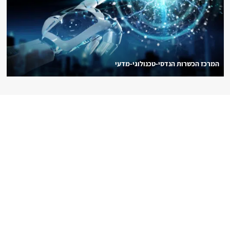
המרכז הכשרות הנדסי-טכנולוגי-מדעי