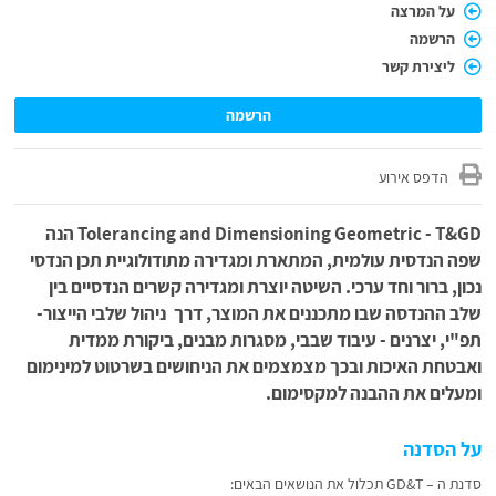
על המרצה
הרשמה
ליצירת קשר
הרשמה
הדפס אירוע
Tolerancing and Dimensioning Geometric - T&GD הנה
שפה הנדסית עולמית, המתארת ומגדירה מתודולוגיית תכן הנדסי
נכון, ברור וחד ערכי. השיטה יוצרת ומגדירה קשרים הנדסיים בין
שלב ההנדסה שבו מתכננים את המוצר, דרך
ניהול שלבי הייצור-
תפ"י, יצרנים - עיבוד שבבי, מסגרות מבנים, ביקורת ממדית
ואבטחת האיכות ובכך מצמצמים את הניחושים בשרטוט למינימום
ומעלים את ההבנה למקסימום.
על הסדנה
סדנת ה – GD&T תכלול את הנושאים הבאים: