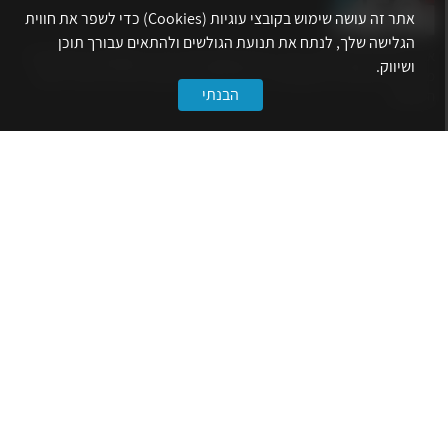
אתר זה עושה שימוש בקובצי עוגיות (Cookies) כדי לשפר את חווית
הגלישה שלך, לנתח את תנועת הגולשים ולהתאים עבורך תוכן
אתר לשכת המהנדסים, האדריכלים והאקדמאים בעלי המקצועות הטכנולוגיים
ושיווק.
מרכז את הפעילויות המקצועיות, ההשתלמויות, ההטבות ואירועי הפנאי לאנשי
הבנתי
המקצוע.
לשירותך
דף הבית
טופס הצטרפות ללשכה
אינדקס פעילויות
קורסים מקצועיים
הטבות
הצעות עבודה
קישורים
הרשמה לניוזלטר