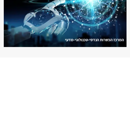
המרכז הכשרות הנדסי-טכנולוגי-מדעי