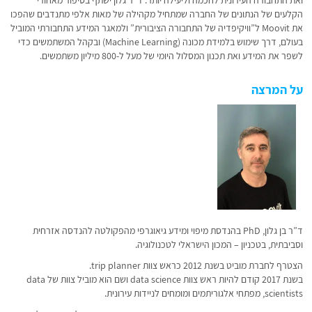
ואת התחבורה העירונית לחכמה וליעילה יותר. ד”ר גלון ישתף בסיפור מאחורי
הקלעים של הנתונים של החברה שמתחיל מקהילה של מאות אלפי מתנדבים שהפכו
את Moovit ל”וויקיפדיה של התחבורה הציבורית” ולמאגר המידע התחבורתי המוביל
בעולם, דרך שימוש בלמידת מכונה (Machine Learning) ובקהל המשתמשים כדי
לשפר את המידע ואת תכנון המסלול היומי של מעל ל-800 מיליון משתמשים.
על המרצה
ד”ר בן גלון, PhD בהנדסת מיפוי ומידע גיאוגרפי מהפקולטה להנדסה אזרחית
וסביבתית, בטכניון – המכון הישראלי לטכנולוגיה.
הצטרף לחברת מוביט בשנת 2012 כראש צוות trip planner.
בשנת 2017 קודם להיות ראש צוות data science ושם הוא מוביל צוות של data
scientists, מפתחי אלגוריתמים ומומחים לניידות עירונית.