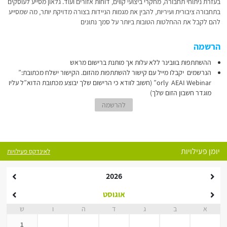
בעזרת ניתוחי תחבורה, מחקרי ביצועי קווים, דוחות אזורים ועוד. גלאון מסייע לעוסקים
בתחבורה ציבורית ועיריות, להבין את מגמות הניידות בצורה מדויקת יותר, מה שמסייע
להם לקבל את ההחלטות הטובות ביותר על סמך נתונים
הרשמה
ההשתתפות בוובינר ללא עלות אך מותנת ברישום מראש
הנרשמים יקבלו מייל עם קישור להשתתפות מהזום. הקישור ישלח מכתובת:”
orly AEAI Webinar” (חשוב לוודא כי הרישום שלך יבוצע מכתובת הדוא”ל עליו
מוגדר חשבון הזום שלך)
להרשמה
יומן פעילויות
לאינדקס פעילויות
2026
אוגוסט
א
ב
ג
ד
ה
ו
ש
1