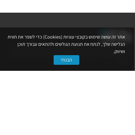
אתר זה עושה שימוש בקובצי עוגיות (Cookies) כדי לשפר את חווית
הגלישה שלך, לנתח את תנועת הגולשים ולהתאים עבורך תוכן
אתר לשכת המהנדסים, האדריכלים והאקדמאים בעלי המקצועות הטכנולוגיים
ושיווק.
מרכז את הפעילויות המקצועיות, ההשתלמויות, ההטבות ואירועי הפנאי לאנשי
הבנתי
המקצוע.
לשירותך
דף הבית
טופס הצטרפות ללשכה
אינדקס פעילויות
קורסים מקצועיים
הטבות
הצעות עבודה