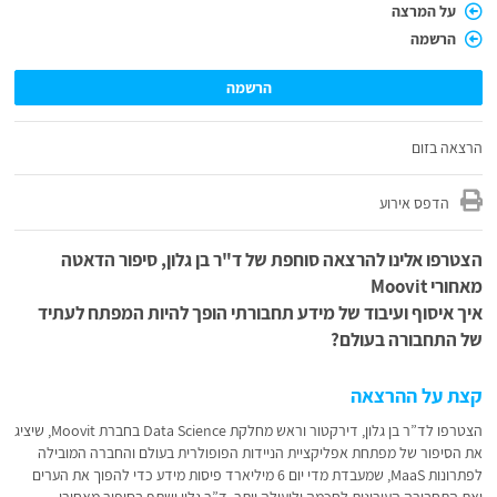
על המרצה
הרשמה
הרשמה
הרצאה בזום
הדפס אירוע
הצטרפו אלינו להרצאה סוחפת של ד"ר בן גלון, סיפור הדאטה
מאחורי Moovit
איך איסוף ועיבוד של מידע תחבורתי הופך להיות המפתח לעתיד
של התחבורה בעולם?
קצת על ההרצאה
הצטרפו לד”ר בן גלון, דירקטור וראש מחלקת Data Science בחברת Moovit, שיציג
את הסיפור של מפתחת אפליקציית הניידות הפופולרית בעולם והחברה המובילה
לפתרונות MaaS, שמעבדת מדי יום 6 מיליארד פיסות מידע כדי להפוך את הערים