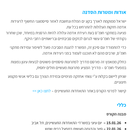
אודות ומטרות הסדנה
ישראל ממוקמת לאורך בקע ים המלח ונחשבת לאזור סייסמוגני החשוף לרעידות
אדמה חזקות העלולות להתרחש בכל עת
.
פגיעה במתקני חומ״ס בעת רעידת אדמה עלולה להיות הרסנית במיוחד, שכן שחרור
נקודתי של חומ״ס עשוי לגרום לנזקים סביבתיים ובריאותיים רחבי היקף
.
כדי להתמודד עם סיכון זה, המשרד להגנת הסביבה פועל לשיפור עמידות מתקני
חומ״ס, שרבים מהם לא תוכננו לעמוד בפני רעידות אדמה.
כחלק ממאמץ זה פורסם מדריך לפתרונות סיסמיים פשוטים לבעיות עיגון נפוצות
במפעלי חומ״ס – מדריך המציע פתרונות מעשיים וזולים יחסית,
שניתן ליישם בקלות ע”י צוותי אחזקה פנימיים ובמידת הצורך גם בליווי אנשי מקצוע
חיצוניים
.
קישור לפרטי הקורס באתר התאחדות התעשיינים –
לחצו כאן >>
כללי
מבנה הקורס
15.01.26 –
יום עיוני במשרדי התאחדות התעשיינים, תל אביב
22.01.26 –
סיור והדגמה מעשית במפעל בבית שמש