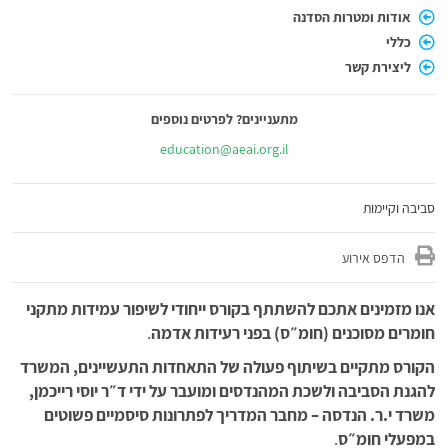
אודות ומטרות הסדנה
כללי
ליצירת קשר
מתעניינים? לפרטים נוספים
education@aeai.org.il
סביבה וקיימות
הדפס אירוע
אנו מזמינים אתכם להשתתף בקורס ייחודי לשיפור עמידות מתקני
חומרים מסוכנים (חומ״ס) בפני רעידות אדמה
.
הקורס מתקיים בשיתוף פעולה של התאחדות התעשיינים, המשרד
להגנת הסביבה ולשכת המהנדסים ומועבר על ידי ד״ר יוסי רייכמן,
משרד י.ר. הנדסה – מחבר המדריך לפתרונות סיסמיים פשוטים
במפעלי חומ״ס
.