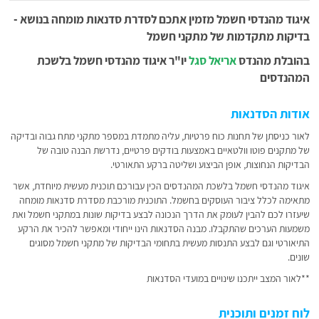
איגוד מהנדסי חשמל מזמין אתכם לסדרת סדנאות מומחה בנושא -
בדיקות מתקדמות של מתקני חשמל
בהובלת מהנדס
אריאל סגל
יו"ר איגוד מהנדסי חשמל בלשכת
המהנדסים
אודות הסדנאות
לאור כניסתן של תחנות כוח פרטיות, עליה מתמדת במספר מתקני מתח גבוה ובדיקה
של מתקנים פוטו וולטאיים באמצעות בודקים פרטיים, נדרשת הבנה טובה של
הבדיקות הנחוצות, אופן הביצוע ושליטה ברקע התאורטי.
איגוד מהנדסי חשמל בלשכת המהנדסים הכין עבורכם תוכנית מעשית מיוחדת, אשר
מתאימה לכלל ציבור העוסקים בחשמל. התוכנית מורכבת מסדרת סדנאות מומחה
שיעזרו לכם להבין לעומק את הדרך הנכונה לבצע בדיקות שונות במתקני חשמל ואת
משמעות הערכים שהתקבלו. מבנה הסדנאות הינו ייחודי ומאפשר להכיר את הרקע
התיאורטי וגם לבצע התנסות מעשית בתחומי הבדיקות של מתקני חשמל מסוגים
שונים.
**לאור המצב ייתכנו שינויים במועדי הסדנאות
לוח זמנים ותוכנית