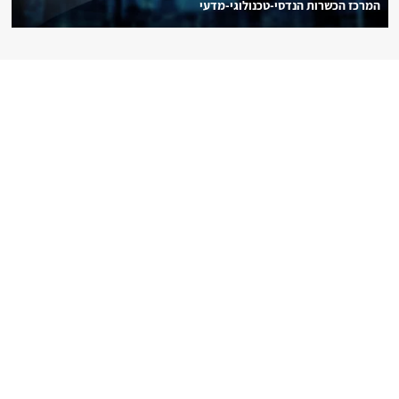
המרכז הכשרות הנדסי-טכנולוגי-מדעי