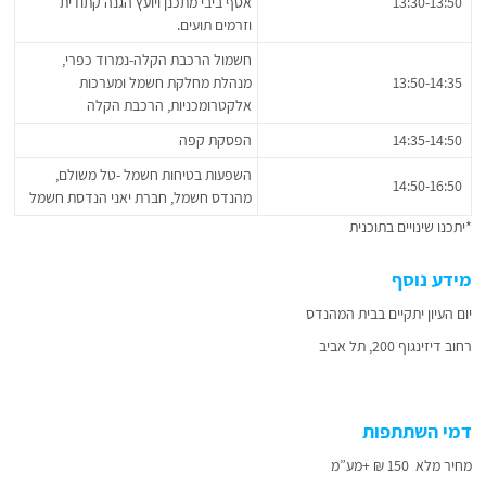
13:30-13:50
אסף ביבי מתכנן ויועץ הגנה קתודית
וזרמים תועים.
חשמול הרכבת הקלה-נמרוד כפרי,
13:50-14:35
מנהלת מחלקת חשמל ומערכות
אלקטרומכניות, הרכבת הקלה
14:35-14:50
הפסקת קפה
השפעות בטיחות חשמל -טל משולם,
14:50-16:50
מהנדס חשמל, חברת יאני הנדסת חשמל
*יתכנו שינויים בתוכנית
מידע נוסף
יום העיון יתקיים בבית המהנדס
רחוב דיזינגוף 200, תל אביב
דמי השתתפות
מחיר מלא 150 ₪ +מע”מ