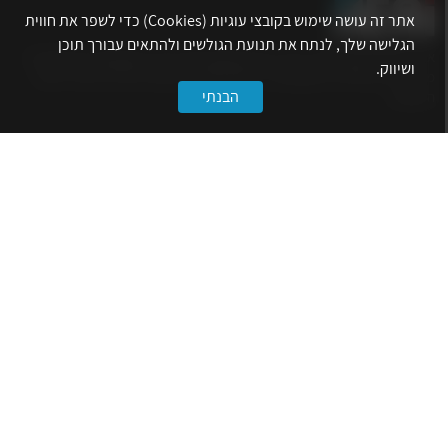
אתר זה עושה שימוש בקובצי עוגיות (Cookies) כדי לשפר את חווית
הגלישה שלך, לנתח את תנועת הגולשים ולהתאים עבורך תוכן
אתר לשכת המהנדסים, האדריכלים והאקדמאים בעלי המקצועות הטכנולוגיים
ושיווק.
מרכז את הפעילויות המקצועיות, ההשתלמויות, ההטבות ואירועי הפנאי לאנשי
הבנתי
המקצוע.
לשירותך
דף הבית
טופס הצטרפות ללשכה
אינדקס פעילויות
קורסים מקצועיים
הטבות
הצעות עבודה
קישורים
הרשמה לניוזלטר