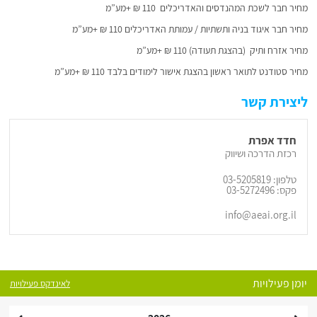
מחיר חבר לשכת המהנדסים והאדריכלים 110 ₪ +מע”מ
מחיר חבר איגוד בניה ותשתיות / עמותת האדריכלים 110 ₪ +מע”מ
מחיר אזרח ותיק (בהצגת תעודה) 110 ₪ +מע”מ
מחיר סטודנט לתואר ראשון בהצגת אישור לימודים בלבד 110 ₪ +מע”מ
ליצירת קשר
חדד אפרת
רכזת הדרכה ושיווק
טלפון: 03-5205819
פקס: 03-5272496
info@aeai.org.il
יומן פעילויות
לאינדקס פעילויות