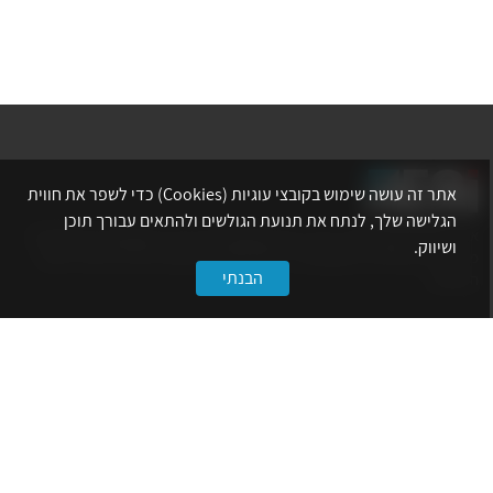
אתר זה עושה שימוש בקובצי עוגיות (Cookies) כדי לשפר את חווית
הגלישה שלך, לנתח את תנועת הגולשים ולהתאים עבורך תוכן
אתר לשכת המהנדסים, האדריכלים והאקדמאים בעלי המקצועות הטכנולוגיים
ושיווק.
מרכז את הפעילויות המקצועיות, ההשתלמויות, ההטבות ואירועי הפנאי לאנשי
הבנתי
המקצוע.
לשירותך
דף הבית
טופס הצטרפות ללשכה
אינדקס פעילויות
קורסים מקצועיים