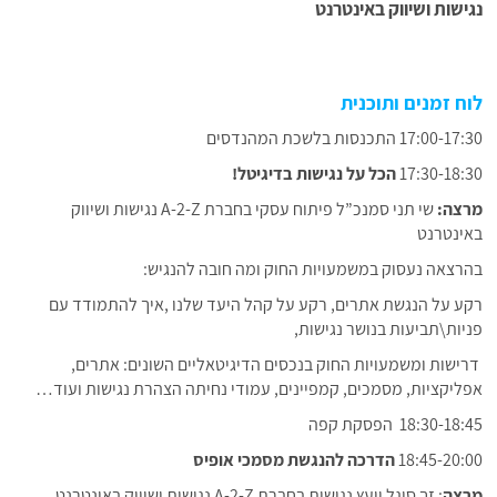
נגישות ושיווק באינטרנט
לוח זמנים ותוכנית
17:00-17:30 התכנסות בלשכת המהנדסים
17:30-18:30
הכל על נגישות בדיגיטל!
מרצה:
שי תני סמנכ”ל פיתוח עסקי בחברת A-2-Z נגישות ושיווק
באינטרנט
בהרצאה נעסוק במשמעויות החוק ומה חובה להנגיש:
רקע על הנגשת אתרים, רקע על קהל היעד שלנו ,איך להתמודד עם
פניות\תביעות בנושר נגישות,
דרישות ומשמעויות החוק בנכסים הדיגיטאליים השונים: אתרים,
אפליקציות, מסמכים, קמפיינים, עמודי נחיתה הצהרת נגישות ועוד…
18:30-18:45 הפסקת קפה
18:45-20:00
הדרכה להנגשת מסמכי אופיס
מרצה
: זך סיגל יועץ נגישות בחברת A-2-Z נגישות ושיווק באינטרנט