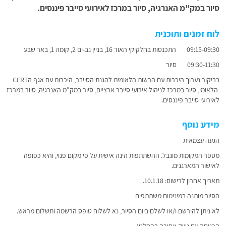
סיור במק"מ האנרגיה, סיור במרכז לאירועי סייבר פיננסים.
לוח זמנים ותוכנית
09:15-09:30 התכנסות בחלקיקי האור 16, בניין גב-ים 2, קומה 1, באר שבע
09:30-11:30 סיור
בביקור נערוך היכרות עם הרשות הלאומית להגנת הסייבר, היכרות עם אגף הCERT
הלאומי, סיור במרכז לניהול אירועי סייבר ארציים, סיור במק”מ האנרגיה, סיור במרכז
לאירועי סייבר פיננסים.
מידע נוסף
הגעה עצמאית
מספר המקומות מוגבל. ההשתתפות הינה אישית על פי מקום פנוי, והיא כפופה
לאישור המארגנים.
תאריך אחרון לרישום: 10.1.18.
הסיור מותנה במינימום משתתפים
לא ניתן להירשם ו/או לשלם ביום הסיור, נא לשלוח טופס הרשמה ותשלום מראש.