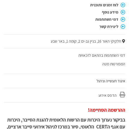
לוח זמנים ותוכנית
מידע נוסף
דמי השתתפות
ליצירת קשר
חלקיקי האור 16, בניין גב-ים 2, קומה 1, באר שבע
דמי השתתפות בהתאם לזכאויות
המפורטות מטה
איגוד תעשייה וניהול
הדפס אירוע
ההרשמה הסתיימה!
בביקור נערוך היכרות עם הרשות הלאומית להגנת הסייבר, היכרות
עם אגף הCERT הלאומי, סיור במרכז לניהול אירועי סייבר ארציים,