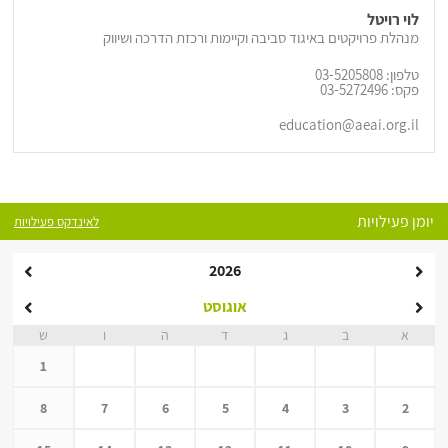
לוי רויטל
מנהלת פרויקטים באיגוד סביבה וקיימות ורכזת הדרכה ושיווק
טלפון: 03-5205808
פקס: 03-5272496
education@aeai.org.il
יומן פעילויות
לאינדקס פעילויות
2026
אוגוסט
א
ב
ג
ד
ה
ו
ש
1
8
7
6
5
4
3
2