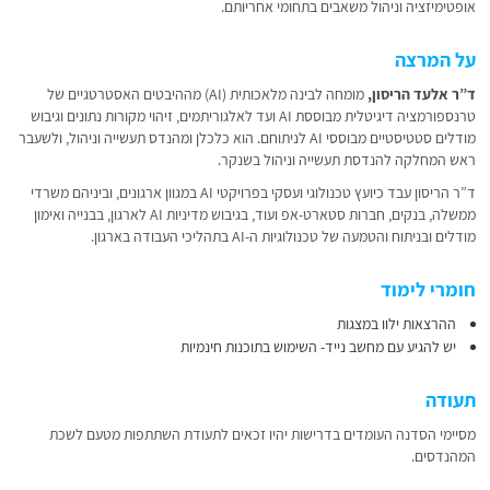
אופטימיזציה וניהול משאבים בתחומי אחריותם.
על המרצה
ד”ר אלעד הריסון,
מומחה לבינה מלאכותית (AI) מההיבטים האסטרטגיים של
טרנספורמציה דיגיטלית מבוססת AI ועד לאלגוריתמים, זיהוי מקורות נתונים וגיבוש
מודלים סטטיסטיים מבוססי AI לניתוחם. הוא כלכלן ומהנדס תעשייה וניהול, ולשעבר
ראש המחלקה להנדסת תעשייה וניהול בשנקר.
ד”ר הריסון עבד כיועץ טכנולוגי ועסקי בפרויקטי AI במגוון ארגונים, וביניהם משרדי
ממשלה, בנקים, חברות סטארט-אפ ועוד, בגיבוש מדיניות AI לארגון, בבנייה ואימון
מודלים ובניתוח והטמעה של טכנולוגיות ה-AI בתהליכי העבודה בארגון.
חומרי לימוד
ההרצאות ילוו במצגות
יש להגיע עם מחשב נייד- השימוש בתוכנות חינמיות
תעודה
מסיימי הסדנה העומדים בדרישות יהיו זכאים לתעודת השתתפות מטעם לשכת
המהנדסים.