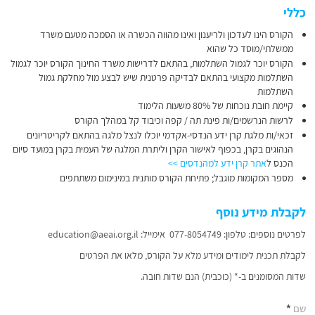
כללי
הקורס הינו לעדכון ולריענון ואינו מהווה הכשרה או הסמכה מטעם משרד
ממשלתי/מוסד כל שהוא
הקורס יוכר לגמול השתלמות, בהתאם לדרישות משרד החינוך הקורס יוכר לגמול
השתלמות מקצועי בהתאם לבדיקה פרטנית שיש לבצע מול מחלקת גמול
השתלמות
קיימת חובת נוכחות של 80% משעות הלימוד
לרשות הנרשמים/ות פינת תה / קפה וכיבוד קל במהלך הקורס
זכאי/ות מלגת קרן ידע הנדסי-אקדמי יוכלו לנצל מלגה בהתאם לקריטריונים
הנהוגים בקרן, בכפוף לאישור הקרן וליתרת המלגה של העמית בקרן במועד סיום
הכנס ל
אתר קרן ידע למהנדסים >>
מספר המקומות מוגבל; פתיחת הקורס מותנית במינימום משתתפים
לקבלת מידע נוסף
לפרטים נוספים: טלפון: 077-8054749 אימייל: education@aeai.org.il
לקבלת תכנית לימודים ומידע מלא על הקורס, מלאו את הפרטים
שדות המסומנים ב-* (כוכבית) הנם שדות חובה.
שם
*