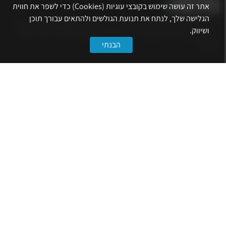
אתר זה עושה שימוש בקובצי עוגיות (Cookies) כדי לשפר את חווית
הגלישה שלך, לנתח את תנועת הגולשים ולהתאים עבורך תוכן
אתר לשכת המהנדסים, האדריכלים והאקדמאים בעלי המקצועות הטכנולוגיים
ושיווק.
מרכז את הפעילויות המקצועיות, ההשתלמויות, ההטבות ואירועי הפנאי לאנשי
המקצוע.
הבנתי
לשירותך
דף הבית
טופס הצטרפות ללשכה
אינדקס פעילויות
קורסים מקצועיים
הטבות
הצעות עבודה
קישורים
הרשמה לניוזלטר