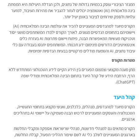
המגזר הציבורי עוסק בכמויות גדולות של נתונים, ולכן הגדלת היעילות היא המפתח.
בינה מלאכותית (AI) ואוטומציה יכולים לעזור להגביר את מהירות העיבוד, למזער
עלויות ולספק שירותים לציבור באופן יעיל יותר.
הקורס מיועד למהנדסים המעוניינים להכיר את עולמות הבינה המלאכותית (AI)
ויישומיהם בתחומים הנדסיים מגוונים. לאורך הקורס ילמדו המשתתפים מושגי יסוד
וטכניקות מעשיות המאפשרות הבנה, פיתוח ויישום פתרונות AI בעזרת כלים
אינטואיטיביים הדורשים מינימום ידע תכנותי. המשתתפים יתנסו בעבודה עם כלי
עיבוד נתונים, AI והטמעת מודלים פרקטיים בבעיות הנדסיות יומיומיות.
מטרות הקורס
מתן מענה מקצועי וצמצום הפערים בין הידע הקיים לידע הטכנולוגי המתחדש ללא
הרף, הרחבת הידע של קהל היעד בתחום הבינה המלאכותית ומודלי שפה
(ChatGPT).
קהל היעד
הקורס מיועד למהנדסים, מנהלים, כלכלנים, ואנשי מקצוע בתחומי התעשייה,
הטכנולוגיה והעסקים המעוניינים לרכוש הבנה מעמיקה על יישומי AI בתהליכים
ארגוניים.
הקורס מתאים גם למנהלי חדשנות, מנהלי שרשראות אספקה ומקבלי החלטות
בארגונים המעוניינים לשלב כלי AI לשם שיפור תהליכי תפעול, קבלת החלטות,