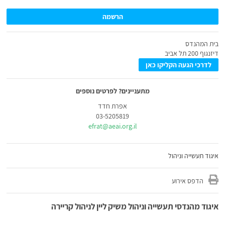
הרשמה
בית המהנדס
דיזנגוף 200 תל אביב
לדרכי הגעה הקליקו כאן
מתעניינים? לפרטים נוספים
אפרת חדד
03-5205819
efrat@aeai.org.il
איגוד תעשייה וניהול
הדפס אירוע
איגוד מהנדסי תעשייה וניהול משיק ליין לניהול קריירה