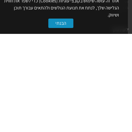
אתר זה עושה שימוש בקובצי עוגיות (Cookies) כדי לשפר את חווית
מרכז את הפעילויות המקצועיות, ההשתלמויות, ההטבות ואירועי הפנאי לאנשי
המקצוע.
הגלישה שלך, לנתח את תנועת הגולשים ולהתאים עבורך תוכן
ושיווק.
הבנתי
לשירותך
דף הבית
טופס הצטרפות ללשכה
אינדקס פעילויות
קורסים מקצועיים
הטבות
הצעות עבודה
קישורים
הרשמה לניוזלטר
הסתדרות המהנדסים
קרן ידע הנדסי-אקדמי