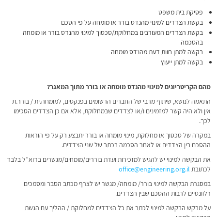
פסיקת בית משפט
בקשת הצדדים למינוי מהנדס בורר או מומחה על פי הסכם
בקשת הצדדים המעורבים במחלוקת/סכסוך למינוי מהנדס בורר או מומחה
בהסכמה
בקשה למתן חוות דעת מהנדס מומחה
בקשה למתן ייעוץ
מהם הקריטריונים למינוי מהנדס מומחה או בורר מתוך המאגר?
התאמה לנושא, שיתוף מרבי של החברים הרשומים בפנקסים, למומחה.ית / בורר.ת
אין ולא היה קשר למזמינים ו/או לצדדים שבמחלוקת, אלא אם כן הצדדים הסכימו
לכך.
במקרה של סכסוך או מחלוקת, מינוי מומחה או בורר יתבצע רק על פי הוראות
ההסכם בין הצדדים או לאחר הסכמה בכתב של שני הצדדים.
את הבקשה למינוי יש להגיש למזכירות ועדת בוררים/מומחים/מגשרים בדוא”ל בלבד
לכתובת
office@engineering.org.il
במסגרת הבקשה למינוי בורר/ מומחה/ מגשר יש לצרף מכתב הסבר ומסמכים
רלוונטיים לרבות ההסכם שבין הצדדים.
על מבקש הבקשה למינוי לכתב את כל הצדדים למחלוקת / ההליך עם הגשת