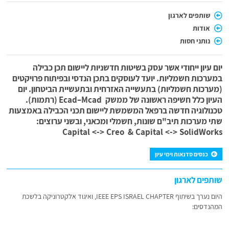
שותפים לארגון
אודות
נותני חסות
יום עיון ייחודי אשר עסק בשיטות חדשניות ליישום תכן כבילה
במערכות חשמליות. יועד לעוסקים בתכן הנדסי ובפיתוח פרויקטים
(מערכות חשמליות) בתעשייה האזרחית ובתעשיית הביטחון. יום
העיון כלל חשיפה ראשונה של ממשק Ecad–Mcad (רתמות).
טכנולוגיה חדשה ברפאל המשמשת ליישום תכני הכבילה באמצעות
שתי מערכות תיב"ם שונות, חשמלי ומכאני, ובשני ערוצים:
Capital <-> Creo & Capital <-> SolidWorks
כנסים סדנאות וימי עיון
שותפים לארגון
היום נערך בשיתוף IEEE EPS ISRAEL CHAPTER, ואיגוד אלקטרוניקה בלשכת
המהנדסים: