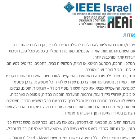
אודות
צמות/רתמות חשמליות לא הולכות להעלם מחיינו. להפך , הן הולכות להתרבות.
עם השנים והתפתחות העידן הטכנולוגי מערכות חשמליות, כמעט מכל סוג, הופכות
זעירות יותר ומורכבות יותר .
הטלפון החכם, המחשב הנישא או הנייח, הטלוויזיה בבית, רחפנים, כלי טיס למיניהם,
טילים – הכול הופך זעיר ומורכב.
מחד, נפחים בפלטפורמה הממוזערת, המוקצים לטובת זיווד המערכת הופכים קטנים
יותר. מאידך, נוספים עוד ועוד צרכנים שנדרש לזווד. כל ממשק או צרכן שנוסף
למערכת החשמלית מביא אתו סנף חשמלי נוסף הכולל – קונקטור, חוטים, כבלים,
סיכוכים, שרוולי בידוד ועוד, ורתמות המערכת הופכות כבדות, מסועפות ומורכבות.
כשיש לנו מערכת מרובת צרכנים והכל צריך לדבר עם הכל, משפיע הדבר, חשמלית
ומכאנית, על מורכבות הרתמות במערכת ועל המערכת כולה. דיוק תכני הכבילה ואופן
הצגתם בסקרי התיכון הופך חשוב יותר מתמיד.
מערכות התיב”ם, המכאני והאלקטרוני, נמצאות בעולמנו כבר שנים, משתכללות כל
הזמן, אך נזנחות לגמרי וכמעט שלא נעשה בהן שימוש עבור יישומי תכן כבילה וחבל..
יום העיון בנושא כבילה כלל חשיפה ראשונה של ממשק: Ecad – Mcad (רתמות) –