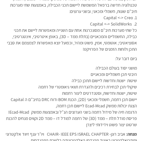
טכנולוגיה חדשה ברפאל המשמשת ליישום תכני הכבילה, באמצעות שתי מערכות
תיב”ם שונות, חשמלי ומכאני, ובשני ערוצים:
1. Capital <-> Creo
2. Capital <-> SolidWorks
כל שתי מערכות תיב”ם מסונכרנות אחת עם השנייה ומאפשרות ליישם את תכני
כבילה, החשמליים והמכאניים (בתלת ממד – 3D), באופן איטרטיבי, אינטגרטיבי,
אסוציאטיבי, אוטומטי, אמין, פשוט ומהיר, וכפועל יוצא מאפשרות לצמצמם את סבבי
התכן ולוחות הזמנים של הפרויקט!
ביום דובר על:
מושגי יסוד בעולם הכבילה
היבטי תכן חשמליים ומכאניים
שיטות ישנות וחדשות ליישום תתכן כבילה
שיקולי תכן לבחירת רכיבים ולהגדרת תוואי גיאומטרי של רתמה
שיטות, ישנות וחדשות, וסטנדרטים ליצור רתמות
יישום תכן רתמה, חשמלי ומכאני (2D), הכנת BOM ודוח DRC בתיב”ם ה Capital
הצגת יכולות ממשק Ecad-Mcad ליישום תכן רתמה,
הדגמה חיה של מידול רתמה בשני הערוצים הנ”ל ובאמצעות ממשק Ecad-Mcad!
פריסת מודל תלת – ממד (3D) של רתמה למודל דו – ממד 2D וקווים מנחים להכנת
שרטוט יצור פשוט וידידותי ליצרן
מנחה:
אביב רונן- CHAIR- IEEE EPS ISRAEL CHAPTER ויו”ר ענף זיווד אלקטרוני
ומיקרואלקטרוני באיגוד מהנדסי האלקטרוניקה בלשכת המהנדסים