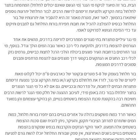
הבית. בור זה מיועד לניקוז מי הנגר (מי הגשם שאינם יכולים לחלחל) המתפתח בחצר
לחלחול בתת הקרקע ולמניעת זרימתם לרשות הרבים. לבור החלחול יתרונות נוספים
שיתוארו בהמשך. לאור זאת, מטרת מאמר זה היא להסביר את יתרונותיו של בור
החלחול כבסיס להמלצה להכיל את חובות חפירת בורות החלחול גם למבנים ותיקים
עד כדי הפיכת הנושא לפרויקט לאומי.
מי נגר עיליים מחצרות בתי מגורים המתרכזים לזרימה בדרכים, מהווים את אחד
הגורמים להצפות בדרכים, ולתקיעת כלי רכב כאשר גובה המים הולך וגדל. בנוסף, מי
נגר הזורמים ברחובות העיר פוגעים ביכולת הולכי הרגל לחצות כבישים, גורמים נזק
לכלי רכב החונים או הנתקעים בקטעי דרך מוצפים וגם להצפת מרתפים ומבנים
סמוכים לדרכים המוצפות.
בור חלחול בעומק של 5-8 מטרים ובקוטר של כארבעים ס”מ יכול לקלוט מאות
ליטרים של מי נגר, לזרז את חלחולם בקרקע ו/או בתת הקרקע ובכך נמנעת זרימתם
מחצרות הבתים לרחובות, על מדרכות ובכבישים. גם אם לא כל מי הנגר הנוצרים
בחצר יחלחלו בבור כזה באופן מידי, לעיכוב ההגעה של חלק ממי הנגר לרשות הרבים
חשיבות רבה בהקטנת סכנת ההצפות בשטחים בנויים, הן בהיקף עוצמתם והן במועד
התהוותם.
כאשר תרד כמות משקעים גדולה על אזורים בנויים בהם יחפרו בורות חלחול, כמות
המים שתוזרם למרחב הציבורי תקטן, והעיקר, ניתן להניח שגם סכנת ההצפות
בשטחים אלה תמעט. לאור היקף הנזקים והקרבנות בנפש שמקורם בהצפות
בשטחים בנויים בשנים האחרונות, אין ספק שבורות החלחול יוכלו להוות גורם למניעת
תקלות נזקים ואסונות כתוצאה מהצפות.