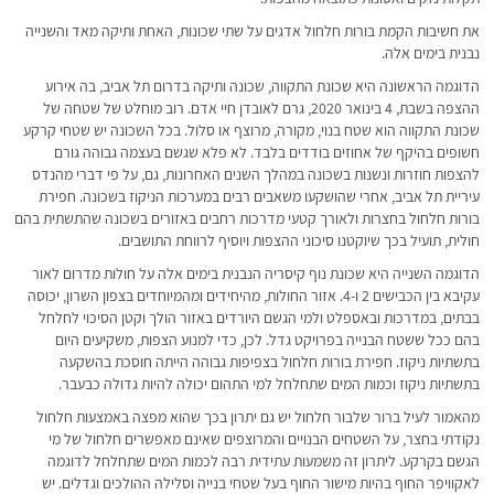
את חשיבות הקמת בורות חלחול אדגים על שתי שכונות, האחת ותיקה מאד והשנייה
נבנית בימים אלה.
הדוגמה הראשונה היא שכונת התקווה, שכונה ותיקה בדרום תל אביב, בה אירוע
ההצפה בשבת, 4 בינואר 2020, גרם לאובדן חיי אדם. רוב מוחלט של שטחה של
שכונת התקווה הוא שטח בנוי, מקורה, מרוצף או סלול. בכל השכונה יש שטחי קרקע
חשופים בהיקף של אחוזים בודדים בלבד. לא פלא שגשם בעצמה גבוהה גורם
להצפות חוזרות ונשנות בשכונה במהלך השנים האחרונות, גם, על פי דברי מהנדס
עיריית תל אביב, אחרי שהושקעו משאבים רבים במערכות הניקוז בשכונה. חפירת
בורות חלחול בחצרות ולאורך קטעי מדרכות רחבים באזורים בשכונה שהתשתית בהם
חולית, תועיל בכך שיוקטנו סיכוני ההצפות ויוסיף לרווחת התושבים.
הדוגמה השנייה היא שכונת נוף קיסריה הנבנית בימים אלה על חולות מדרום לאור
עקיבא בין הכבישים 2 ו-4. אזור החולות, מהיחידים ומהמיוחדים בצפון השרון, יכוסה
בבתים, במדרכות ובאספלט ולמי הגשם היורדים באזור הולך וקטן הסיכוי לחלחל
בהם ככל ששטח הבנייה בפרויקט גדל. לכן, כדי למנוע הצפות, משקיעים היום
בתשתיות ניקוז. חפירת בורות חלחול בצפיפות גבוהה הייתה חוסכת בהשקעה
בתשתיות ניקוז וכמות המים שתחלחל למי התהום יכולה להיות גדולה כבעבר.
מהאמור לעיל ברור שלבור חלחול יש גם יתרון בכך שהוא מפצה באמצעות חלחול
נקודתי בחצר, על השטחים הבנויים והמרוצפים שאינם מאפשרים חלחול של מי
הגשם בקרקע. ליתרון זה משמעות עתידית רבה לכמות המים שתחלחל לדוגמה
לאקוויפר החוף בהיות מישור החוף בעל שטחי בנייה וסלילה ההולכים וגדלים. יש