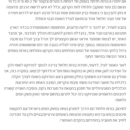
אם יחפרו 6 בורות חלחול בעומק של לפחות 5 מטרים ובקוטר של כ-40 ס”מ כל מי
הגשם (15 מטר מעוקב) יחלחלו לתת הקרקע, וכלל לא יגיעו לרשות הרבים. מדוגמה
זו ניתן להבין גם כי בשטחי בניין המכסים שטח הגדול מרבע דונם יש לדרוש חפירה
של יותר מבור חלחול אחד ובהתאם לגודל השטח הבנוי והסלול.
במבט לעתיד, יש לזכור כי לדעת מדענים, התחממות האטמוספירה בכדור הארץ
תתבטא בארצנו מצד אחד, בהגדלת הסיכון להתגברות תהליך המדבור, אך מהצד
האחר, יש לצפות שמספר אירועי הגשם הקיצוניים ילך ויגדל ובכך תגדל גם סכנת
השיטפונות וההצפות. בנוסף, קיים סיכוי לעלייה בגובה פני הים שמשמעותה תהייה
גידול בלחץ ההידרוסטטי של המים המלוחים בתת הקרקע והמלחת בארות נוספים
באזור היבשתי במישור החוף.
לאור האמור לעיל, לדעתי, חפירת בורות חלחול צריכה להפוך לפרויקט לאומי ולכן
על המדינה לעגן אותו בחוק או בתקנות נוסח תמ”א ולדחוף לביצועו. במקרה כזה, אני
ממליץ גם שהמדינה תשתתף בחלק ממימון ביצוע הפרויקט בשטח לצורך הקלה
כלכלית על תושבי המדינה משתי סיבות עיקריות; הסיבה האחת היא היתרונות
הכלכליים המוניציפליים של חסכון בהוצאת על מערכות ניקוז, והסיבה השנייה קשורה
להיבטים הלאומיים שפרויקט כזה יכול לתרום בתחום שיפור מאזן משק המים
הלאומי.
לסיכום, בורות חלחול הם הדרך לפתרון בעיות במשק המים בישראל וגם להקטנת
סיכונים בנפש וברכוש כתוצאה מהצפות בשטחים עירוניים/בנויים ולכן על המדינה
לחייב את תושביה בחפירתם בהקדם האפשרי.