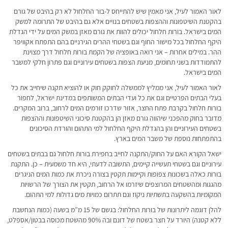
לאור האמור לעיל, אני מאמין שיש להתייחס ל-בור החלחול לא רק בהיבט של גורם
בהקטנת השיטפונות וההצפות בשטחים בנויים אלא גם בהיבט של התרומה למשק
המים בישראל. בורות חלחול יכולים להוות את גורם מאזן במשק המים על ידי הגדלת
היקף החלחול בכל מישור החוף וגם בשטחי ההרים הגירניים בהם התפתח אקוויפר
ההר. במילים אחרות – אני רואה באופציה של הקמת בורות חלחול דרך מצוינת
להתמודדות בשני תחומים, מניעת הצפות בשטחים עירוניים וגם פתרון חלקי למשבר
המים בישראל.
לאור האמור לעיל, אני ממליץ לממשלה לחוקק חוק או להוציא תקנה שיחייב את כל
בעלי הבתים הפרטיים וגם את כל ועדי הבתים המשותפים במדינת ישראל, לחפור
בורות חלחול בקרבת פתח החצר, אזור שדרכו זורמים המים לרחוב, ברוב המקרים.
מדובר בחוק מהפכני שיהווה גורם מאזן הן בהקטנת סיכוני השיטפונות וההצפות
בשטחים העירוניים והן בהגדלת היקף החלחול למי התהום והורדת הסיכונים
בהתפתחות נוספת של משבר המים בארץ.
ישאל הקורא האם על החוק/התקנה לחייב בחפירת בורות חלחול גם בבתים בשטחים
עירוניים וגם בשטחי תעשייה קיימים, התשובה לדעתי, היא חד משמעית – כן. התקנת
בורות כאלה בשכונות צפופות וקיימות תקטין בצורה ניכרת את כמות המים הניגרים
מהגגות ומהשטחים המרוצפים שיזרמו אל הרחוב, תקטין את הצורך של הרשויות
המקומיות בהשקעה בתשתיות ניקוז וגם תתרום כמויות מים גדולות למי התהום.
להלן דוגמה ליתרונות של בורות החלחול: בגשם של 15 מ”מ בשעה (כמות הנחשבת
ללא קטנה) היורד על חצר בשטח של דונם ובה 90% מהשטח מכוסה בבטון/אספלט,