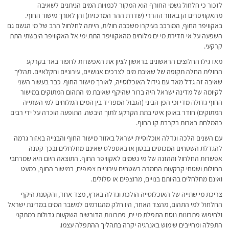
לזכור כי חלחול גשמי החורף הוא המקור לכמויות המים הניתנים לשאיבה
מהאקוויפרים הן באזור ההררי (שדרת ההר המרכזית) והן לאורך מישור החוף.
באקוויפר החוף, המורכב בעיקרו משכבה חולית, הייתה לחלחול הרב של מי הגשם גם
השפעה על אי חדירת מי ים מלוחים מהאקוויפר התת ימי אל האקוויפר היבשתי התת
קרקעי.
מאז גילו החלוצים הראשונים בראשון לציון את האפשרות לחפור באר בקרקע
החולית החלה תקופה של שאיבת מים לצרכים אנושיים, עירוניים וחקלאיים. תהליך
שאיבה זה גדל מאד עם גידול האוכלוסייה, לאורך מישור החוף. כבר בעשור השני
לקיומה של מדינה ישראל היה ברור שהיקף שאיבת מי התהום המתוקים במישור
החוף גדולה מדי וכי הפן-הביני (הגבול המפריד בין המים המלוחים למי השתייה
המתוקים) חודר באופן איטי בתת הקרקע לתוך היבשה. התופעה הוכרה על ידי רבים
כהמלחת בארות בקרבת קו החוף.
עם השנים הלכה וגדלה אוכלוסיית ישראל באזור מישור החוף והבנייה באזור גרמה
להגדלת השטחים המכוסים בבטון או באספלט שאינם מחלחלים ובכך קטנה
אפשרות החלחול וההזנה של מי גשמים לאקוויפר החוף. התוצאה היום היא שמרחבי
החולות ושטחי קרקעות החמרה בשטחים עירוניים צפופים, במישור החוף, כמעט
ואינם מחלחלים בהיותם בנויים, מרוצפים או סלולים.
צריכת מי שתייה של האוכלוסייה הולכת וגדלה בארץ, מצד אחד, והקטנת היקף
החלחול למי התהום, מהצד האחר, היו חלק מהגורמים למשבר המים במדינת ישראל
ולחיפוש פתרונות נוסח התפלת מי ים, פתרונות הדורשים השקעות גדולות במתקני
התפלה ומחייבים שימוש באנרגיה יקרה בתהליך ההתפלה עצמו.