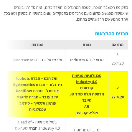
בתקופת המשבר הנוכחי, לשכת המהנדסים והאדריכלים, יזמה סדרת וובינרים
שיאפשרו מפגשים מקוונים עם מהנדסים בתפקידים שונים בתעשייה ובמשק ויגעו בכל
אחד מהנושאים הרלוונטיים בתחום.
תכנית ההרצאות
הרצאה
נושא
המרצה
1
מבוא ל- Industry 4.0
אלי שראל – חברת Smartsense
26.4.20
טכנולוגיות מניעות
יואל הכט – חברת Icobots
Industry 4.0
ניר גלזר – חברת Systematics
2
קובוטים
צור סגל – חברת Radiflow
הדפסת תלת ממד 3D
27.4.20
יריב ענבר – חברת Matrix
סייבר
עותמן אלשייך – סיראג’
AR
טכנולוגיות
אנליטיקה וענן
ג’מיל אסתיתה – Head of
Industry 4.0, חברת שטראוס
מדברים מהשטח