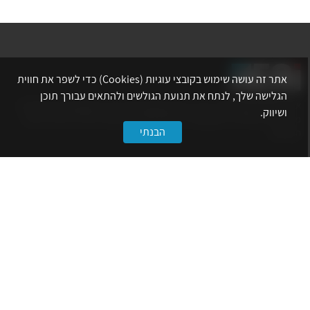
אתר זה עושה שימוש בקובצי עוגיות (Cookies) כדי לשפר את חווית
הגלישה שלך, לנתח את תנועת הגולשים ולהתאים עבורך תוכן
אתר לשכת המהנדסים, האדריכלים והאקדמאים בעלי המקצועות הטכנולוגיים
ושיווק.
מרכז את הפעילויות המקצועיות, ההשתלמויות, ההטבות ואירועי הפנאי לאנשי
הבנתי
המקצוע.
לשירותך
דף הבית
טופס הצטרפות ללשכה
אינדקס פעילויות
קורסים מקצועיים
הטבות
הצעות עבודה