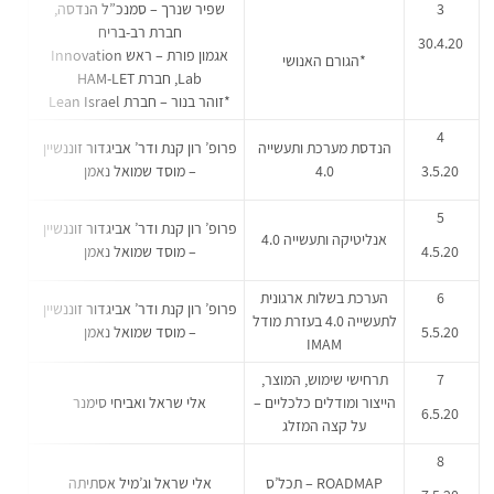
3
שפיר שנרך – סמנכ”ל הנדסה,
חברת רב-בריח
30.4.20
אגמון פורת – ראש Innovation
*הגורם האנושי
Lab, חברת HAM-LET
*זוהר בנור – חברת Lean Israel
4
הנדסת מערכת ותעשייה
פרופ’ רון קנת ודר’ אביגדור זוננשיין
3.5.20
4.0
– מוסד שמואל נאמן
5
פרופ’ רון קנת ודר’ אביגדור זוננשיין
אנליטיקה ותעשייה 4.0
4.5.20
– מוסד שמואל נאמן
6
הערכת בשלות ארגונית
פרופ’ רון קנת ודר’ אביגדור זוננשיין
לתעשייה 4.0 בעזרת מודל
5.5.20
– מוסד שמואל נאמן
IMAM
7
תרחישי שימוש, המוצר,
הייצור ומודלים כלכליים –
אלי שראל ואביחי סימנר
6.5.20
על קצה המזלג
8
ROADMAP – תכל’ס
אלי שראל וג’מיל אסתיתה