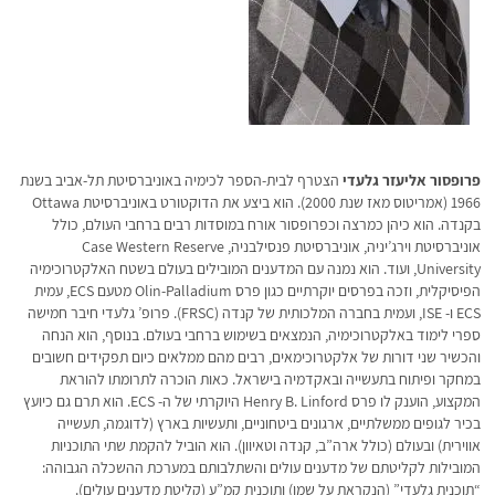
פרופסור אליעזר גלעדי
הצטרף לבית-הספר לכימיה באוניברסיטת תל-אביב בשנת
1966 (אמריטוס מאז שנת 2000). הוא ביצע את הדוקטורט באוניברסיטת Ottawa
בקנדה. הוא כיהן כמרצה וכפרופסור אורח במוסדות רבים ברחבי העולם, כולל
אוניברסיטת וירג’יניה, אוניברסיטת פנסילבניה, Case Western Reserve
University, ועוד. הוא נמנה עם המדענים המובילים בעולם בשטח האלקטרוכימיה
הפיסיקלית, וזכה בפרסים יוקרתיים כגון פרס Olin-Palladium מטעם ECS, עמית
ECS ו- ISE, ועמית בחברה המלכותית של קנדה (FRSC). פרופ’ גלעדי חיבר חמישה
ספרי לימוד באלקטרוכימיה, הנמצאים בשימוש ברחבי בעולם. בנוסף, הוא הנחה
והכשיר שני דורות של אלקטרוכימאים, רבים מהם ממלאים כיום תפקידים חשובים
במחקר ופיתוח בתעשייה ובאקדמיה בישראל. כאות הוכרה לתרומתו להוראת
המקצוע, הוענק לו פרס Henry B. Linford היוקרתי של ה- ECS. הוא תרם גם כיועץ
בכיר לגופים ממשלתיים, ארגונים ביטחוניים, ותעשיות בארץ (לדוגמה, תעשייה
אווירית) ובעולם (כולל ארה”ב, קנדה וטאיוון). הוא הוביל להקמת שתי התוכניות
המובילות לקליטתם של מדענים עולים והשתלבותם במערכת ההשכלה הגבוהה:
“תוכנית גלעדי” (הנקראת על שמו) ותוכנית קמ”ע (קליטת מדענים עולים).