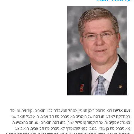
נעם אליעז
הוא פרופסור מן המניין, מנהל המעבדה לביו-חומרים וקורוזיה, ומייסד
המחלקה למדע והנדסה של חומרים באוניברסיטת תל-אביב. הוא בעל תואר שני
במנהל עסקים ותואר דוקטור (מסלול ישיר) בהנדסת חומרים, שניהם בהצטיינות
מאוניברסיטת בן-גוריון בנגב. לפני שהצטרף לאוניברסיטת תל-אביב, הוא ביצע