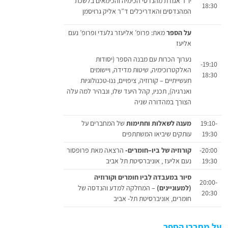
יו”ר אגודת מהנדסי הכימיה והכימאים בלשכת
18:30
המהנדסים והאדריכלים ד”ר אליק גרויסמן
על הספר
מאת: פרופ’ אליעזר גלעדי ופרופ’ נעם
אליעז
נערוך הכרות עם מבנה הספר (יסודות
19:10-
האלקטרוכימיה, שיטות מדידה, ויישומים
18:30
תעשייתיים – קורוזיה, ציפויים, ננו-טכנולוגיות
ואנרגיה), תכניו, קהל היעד שלו, ונבהיר למה עלה
הצורך במהדורה שניה
19:10-
מענה לשאלות וחתימות
של המחברים על
19:30
עותקים שיביאו המשתתפים
20:00-
קורוזיה של ביו–חומרים-
הרצאה מאת פרופסור
19:30
נעם אליעז , אוניברסיטת תל אביב
סיור במעבדה לביו חומרים וקורוזיה
20:00-
(למעוניינים)
– המחלקה למדע והנדסה של
20:30
חומרים, אוניברסיטת תל- אביב
על מחברי הספר