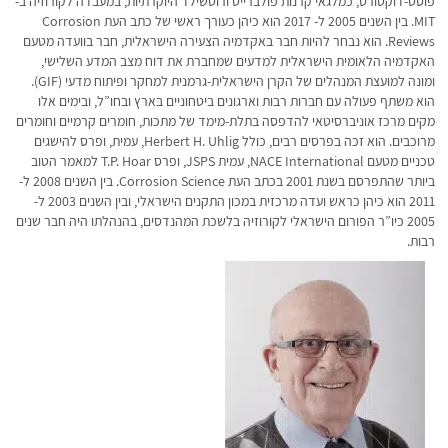
פוסט-דוקטורט, כמלגאי קרנות פולברייט ורוטשילד היוקרתיות, במעבדה לקורוזיה ב-
MIT. בין השנים 2005 ל- 2017 הוא כיהן כעורך ראשי של כתב העת Corrosion
Reviews. הוא נבחר להיות חבר באקדמיה הצעירה הישראלית, חבר בוועדה מטעם
האקדמיה הלאומית הישראלית למדעים שמחברת את דוח מצב המדע השלישי,
ומונה למועצת המנהלים של הקרן הישראלית-גרמנית למחקר ופיתוח מדעי (GIF).
הוא משתף פעולה עם חברות רבות וארגונים ביטחוניים בארץ ובחו”ל, ובימים אלו
מקים מרכז אוניברסיטאי להדפסה בתלת-מימד של מתכות, חומרים קרמיים וחומרים
מרוכבים. הוא זכה בפרסים רבים, כולל Herbert H. Uhlig, עמית, ופרס להישגים
טכניים מטעם NACE International, עמית JSPS, ופרס T.P. Hoar למאמר הטוב
ביותר שהתפרסם בשנת 2001 בכתב העת Corrosion Science. בין השנים 2008 ל-
2011 הוא כיהן כראש ועדה מרכזית במכון התקנים הישראלי, ובין השנים 2003 ל-
2005 כיו”ר הפורום הישראלי לקורוזיה בלשכת המהנדסים, בהנהלתו היה חבר שנים
רבות.